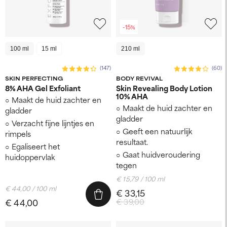
-15%
100 ml
15 ml
210 ml
(147)
(60)
SKIN PERFECTING
BODY REVIVAL
8% AHA Gel Exfoliant
Skin Revealing Body Lotion
10% AHA
Maakt de huid zachter en
Maakt de huid zachter en
gladder
gladder
Verzacht fijne lijntjes en
Geeft een natuurlijk
rimpels
resultaat.
Egaliseert het
Gaat huidveroudering
huidoppervlak
tegen
€ 15,79 / 100 ml
€ 44,00 / 100 ml
€ 33,15
€ 44,00
€ 39,00