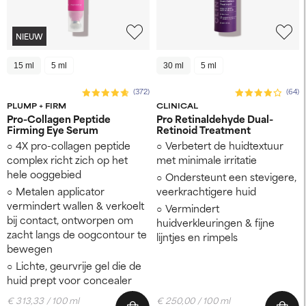
NIEUW
15 ml
5 ml
30 ml
5 ml
(372)
(64)
PLUMP + FIRM
CLINICAL
Pro-Collagen Peptide
Pro Retinaldehyde Dual-
Firming Eye Serum
Retinoid Treatment
4X pro-collagen peptide
Verbetert de huidtextuur
complex richt zich op het
met minimale irritatie
hele ooggebied
Ondersteunt een stevigere,
Metalen applicator
veerkrachtigere huid
vermindert wallen & verkoelt
Vermindert
bij contact, ontworpen om
huidverkleuringen & fijne
zacht langs de oogcontour te
lijntjes en rimpels
bewegen
Lichte, geurvrije gel die de
huid prept voor concealer
€ 313,33 / 100 ml
€ 250,00 / 100 ml