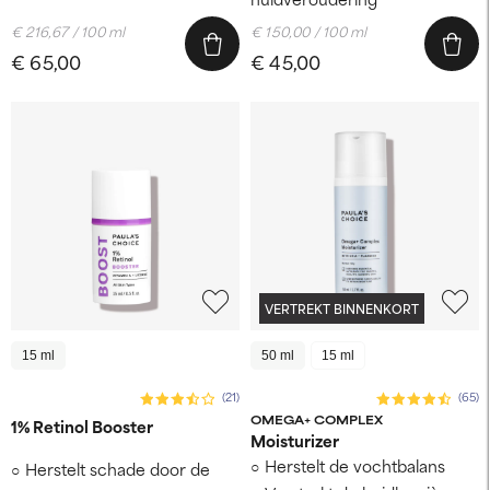
€ 216,67 / 100 ml
€ 150,00 / 100 ml
€ 65,00
€ 45,00
VERTREKT BINNENKORT
15 ml
50 ml
15 ml
(21)
(65)
OMEGA+ COMPLEX
1% Retinol Booster
Moisturizer
Herstelt de vochtbalans
Herstelt schade door de