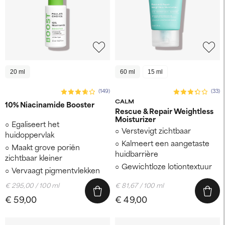
20 ml
60 ml
15 ml
(149)
(33)
CALM
10% Niacinamide Booster
Rescue & Repair Weightless
Moisturizer
Egaliseert het
Verstevigt zichtbaar
huidoppervlak
Kalmeert een aangetaste
Maakt grove poriën
huidbarrière
zichtbaar kleiner
Gewichtloze lotiontextuur
Vervaagt pigmentvlekken
€ 295,00 / 100 ml
€ 81,67 / 100 ml
€ 59,00
€ 49,00