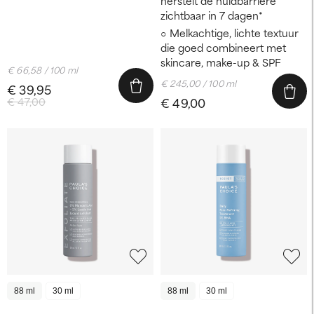
herstelt de huidbarrière
zichtbaar in 7 dagen*
Melkachtige, lichte textuur
die goed combineert met
skincare, make-up & SPF
€ 66,58 / 100 ml
€ 245,00 / 100 ml
€ 39,95
€ 47,00
€ 49,00
88 ml
30 ml
88 ml
30 ml