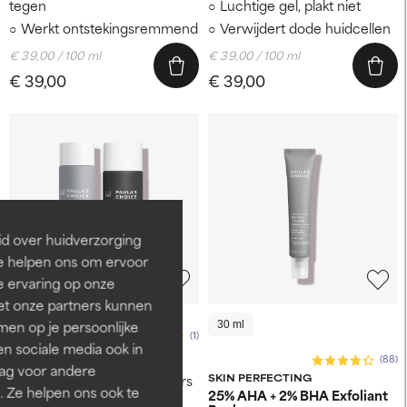
tegen
Luchtige gel, plakt niet
Werkt ontstekingsremmend
Verwijdert dode huidcellen
€ 39,00 / 100 ml
€ 39,00 / 100 ml
€ 39,00
€ 39,00
id over huidverzorging
Ze helpen ons om ervoor
e ervaring op onze
-15%
et onze partners kunnen
en op je persoonlijke
30 ml
(1)
len sociale media ook in
Herstel + Vernieuw
(88)
rag voor andere
Gaat puistjes en mee-eters
SKIN PERFECTING
. Ze helpen ons ook te
25% AHA + 2% BHA Exfoliant
tegen