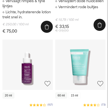
Vervaagt rimpels & fijne
Verwijdert dode huidcellen
lijntjes
Vermindert rode bultjes
Lichte, hydraterende lotion
trekt snel in.
€ 15,79 / 100 ml
€ 250,00 / 100 ml
€ 33,15
€ 75,00
€ 39,00
20 ml
60 ml
15 ml
(157)
(73)