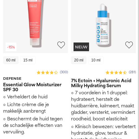
-15%
NIEUW
60 ml
15 ml
20 ml
10 ml
(300)
(281)
DEFENSE
7% Ectoin + Hyaluronic Acid
Essential Glow Moisturizer
Milky Hydrating Serum
SPF 30
7 voordelen in 1 druppel:
Verheldert de huid
hydrateert, herstelt de
Lichte crème die je
huidbarrière, kalmeert, maakt
makkelijk aanbrengt
gladder, versterkt, vermindert
Beschermt de huid tegen
roodheid, boost elasticiteit
de schadelijke effecten van
Klinisch bewezen: verbetert
vervuiling.
hydratatie, glow, textuur &