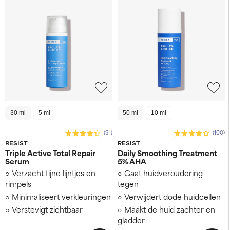
30 ml
5 ml
50 ml
10 ml
(91)
(100)
RESIST
RESIST
Triple Active Total Repair
Daily Smoothing Treatment
Serum
5% AHA
Verzacht fijne lijntjes en
Gaat huidveroudering
rimpels
tegen
Minimaliseert verkleuringen
Verwijdert dode huidcellen
Verstevigt zichtbaar
Maakt de huid zachter en
gladder