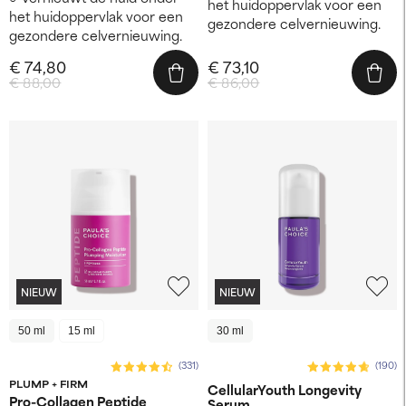
het huidoppervlak voor een
het huidoppervlak voor een
gezondere celvernieuwing.
gezondere celvernieuwing.
€ 74,80
€ 73,10
€ 88,00
€ 86,00
NIEUW
NIEUW
50 ml
15 ml
30 ml
(331)
(190)
PLUMP + FIRM
CellularYouth Longevity
Pro-Collagen Peptide
Serum