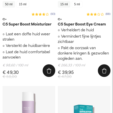
50 ml
15 ml
15 ml
5 ml
(93)
(88)
C+
C+
C5 Super Boost Moisturizer
C5 Super Boost Eye Cream
Verheldert de huid
Laat een doffe huid weer
Vermindert fijne lijntjes
stralen
zichtbaar
Versterkt de huidbarrière
Pakt de oorzaak van
Laat de huid comfortabel
donkere kringen & gezwollen
aanvoelen
oogleden aan.
€ 98,60 / 100 ml
€ 266,33 / 100 ml
€ 49,30
€ 39,95
€ 58,00
€ 47,00