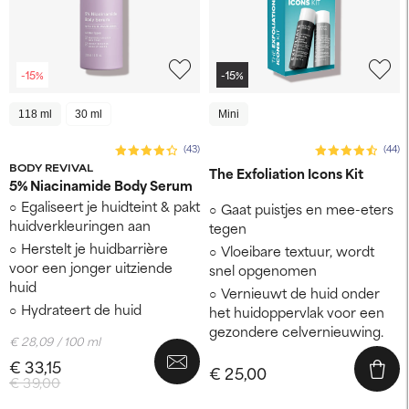
-15%
-15%
118 ml
30 ml
Mini
(43)
(44)
BODY REVIVAL
The Exfoliation Icons Kit
5% Niacinamide Body Serum
Egaliseert je huidteint & pakt
Gaat puistjes en mee-eters
huidverkleuringen aan
tegen
Herstelt je huidbarrière
Vloeibare textuur, wordt
voor een jonger uitziende
snel opgenomen
huid
Vernieuwt de huid onder
Hydrateert de huid
het huidoppervlak voor een
gezondere celvernieuwing.
€ 28,09 / 100 ml
€ 33,15
€ 25,00
€ 39,00