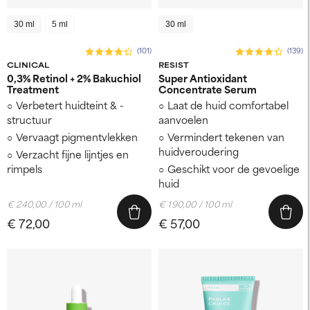
30 ml
5 ml
30 ml
(101)
(139)
CLINICAL
RESIST
0,3% Retinol + 2% Bakuchiol
Super Antioxidant
Treatment
Concentrate Serum
Verbetert huidteint & -
Laat de huid comfortabel
structuur
aanvoelen
Vervaagt pigmentvlekken
Vermindert tekenen van
huidveroudering
Verzacht fijne lijntjes en
rimpels
Geschikt voor de gevoelige
huid
€ 240,00 / 100 ml
€ 190,00 / 100 ml
€ 72,00
€ 57,00