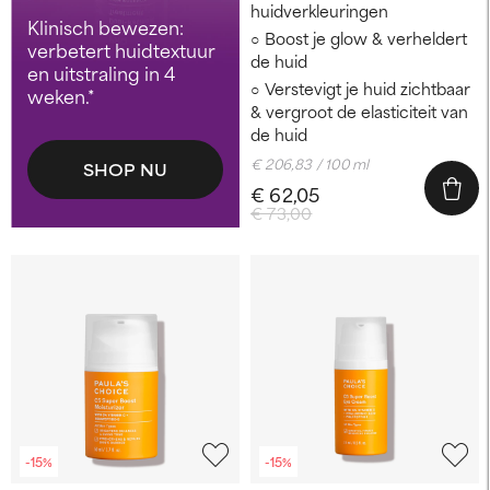
huidverkleuringen
Klinisch bewezen:
Boost je glow & verheldert
verbetert huidtextuur
de huid
en uitstraling in 4
Verstevigt je huid zichtbaar
weken.*
& vergroot de elasticiteit van
de huid
€ 206,83 / 100 ml
SHOP NU
€ 62,05
€ 73,00
-15%
-15%