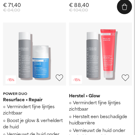
€ 71,40
€ 88,40
€ 84,00
€ 104,00
-15%
-15%
POWER DUO
Herstel + Glow
Resurface + Repair
Vermindert fijne lijntjes
Vermindert fijne lijntjes
zichtbaar
zichtbaar
Herstelt een beschadigde
Boost je glow & verheldert
huidbarrière
de huid
Vernieuwt de huid onder
Vernieuwt de huid onder