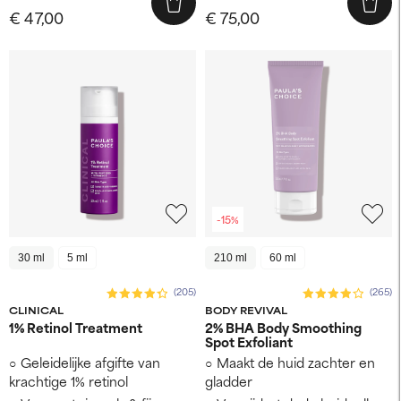
€ 47,00
€ 75,00
-15%
30 ml
5 ml
210 ml
60 ml
(205)
(265)
CLINICAL
BODY REVIVAL
1% Retinol Treatment
2% BHA Body Smoothing
Spot Exfoliant
Geleidelijke afgifte van
Maakt de huid zachter en
krachtige 1% retinol
gladder