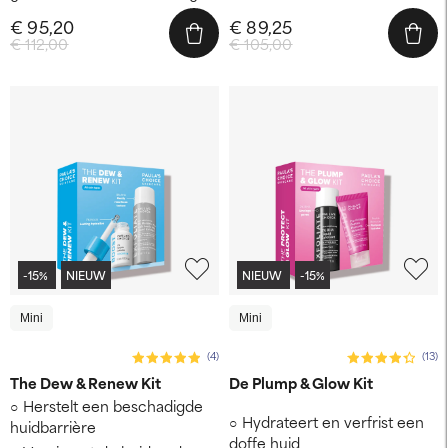
€ 95,20
€ 89,25
€ 112,00
€ 105,00
-15%
NIEUW
NIEUW
-15%
Mini
Mini
(4)
(13)
The Dew & Renew Kit
De Plump & Glow Kit
Herstelt een beschadigde
Hydrateert en verfrist een
huidbarrière
doffe huid