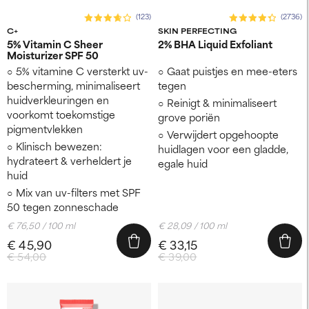
(123)
(2736)
C+
SKIN PERFECTING
5% Vitamin C Sheer
2% BHA Liquid Exfoliant
Moisturizer SPF 50
5% vitamine C versterkt uv-
Gaat puistjes en mee-eters
bescherming, minimaliseert
tegen
huidverkleuringen en
Reinigt & minimaliseert
voorkomt toekomstige
grove poriën
pigmentvlekken
Verwijdert opgehoopte
Klinisch bewezen:
huidlagen voor een gladde,
hydrateert & verheldert je
egale huid
huid
Mix van uv-filters met SPF
50 tegen zonneschade
€ 76,50 / 100 ml
€ 28,09 / 100 ml
€ 45,90
€ 33,15
€ 54,00
€ 39,00