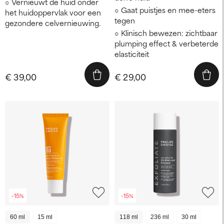
Vernieuwt de huid onder
Gaat puistjes en mee-eters
het huidoppervlak voor een
tegen
gezondere celvernieuwing.
Klinisch bewezen: zichtbaar
plumping effect & verbeterde
elasticiteit
€ 39,00
€ 29,00
-15%
-15%
60 ml
15 ml
118 ml
236 ml
30 ml