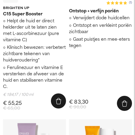
(1)
BRIGHTEN UP
Ontstop + verfijn poriën
C15 Super Booster
Verwijdert dode huidcellen
Helpt de huid er direct
Ontstopt en verkleint poriën
helderder uit te laten zien
zichtbaar
met L-ascorbinezuur (pure
Gaat puistjes en mee-eters
vitamine C)
tegen
Klinisch bewezen: verbetert
zichtbare tekenen van
huidveroudering*
Ferulinezuur en vitamine E
versterken de afweer van de
huid en stabiliseren vitamine
C.
€ 184,17 / 100 ml
€ 83,30
€ 55,25
€ 98,00
€ 65,00