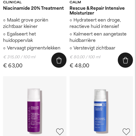
CLINICAL
CALM
Niacinamide 20% Treatment
Rescue & Repair Intensive
Moisturizer
Maakt grove poriën
Hydrateert een droge,
zichtbaar kleiner
reactieve huid intensief
Egaliseert het
Kalmeert een aangetaste
huidoppervlak
huidbarrière
Vervaagt pigmentvlekken
Verstevigt zichtbaar
€ 315,00 / 100 ml
€ 80,00 / 100 ml
€ 63,00
€ 48,00