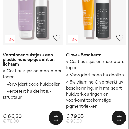
-15%
-15%
Verminder puistjes + een
Glow + Bescherm
gladde huid op gezicht en
Gaat puistjes en mee-eters
lichaam
tegen
Gaat puistjes en mee-eters
Verwijdert dode huidcellen
tegen
5% vitamine C versterkt uv-
Verwijdert dode huidcellen
bescherming, minimaliseert
Verbetert huidteint & -
huidverkleuringen en
structuur
voorkomt toekomstige
pigmentvlekken
€ 66,30
€ 79,05
€ 78,00
€ 93,00