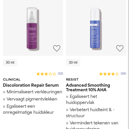
30 ml
30 ml
(52)
(59)
CLINICAL
RESIST
Discoloration Repair Serum
Advanced Smoothing
Treatment 10% AHA
Minimaliseert verkleuringen
Egaliseert het
Vervaagt pigmentvlekken
huidoppervlak
Egaliseert een
Verbetert huidteint & -
onregelmatige huidskleur
structuur
Vermindert tekenen van
huidveroudering