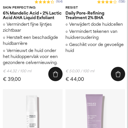
(164)
(138)
SKIN PERFECTING
RESIST
6% Mandelic Acid + 2% Lactic
Daily Pore-Refining
Acid AHA Liquid Exfoliant
Treatment 2% BHA
Vermindert fijne lijntjes
Verwijdert dode huidcellen
zichtbaar
Vermindert tekenen van
Herstelt een beschadigde
huidveroudering
huidbarrière
Geschikt voor de gevoelige
Vernieuwt de huid onder
huid
het huidoppervlak voor een
gezondere celvernieuwing.
€ 44,32 / 100 ml
€ 50,00 / 100 ml
€ 39,00
€ 44,00