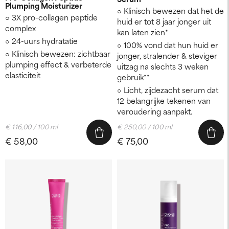
Plumping Moisturizer
Klinisch bewezen dat het de
3X pro-collagen peptide
huid er tot 8 jaar jonger uit
complex
kan laten zien*
24-uurs hydratatie
100% vond dat hun huid er
Klinisch bewezen: zichtbaar
jonger, stralender & steviger
plumping effect & verbeterde
uitzag na slechts 3 weken
elasticiteit
gebruik**
Licht, zijdezacht serum dat
12 belangrijke tekenen van
veroudering aanpakt.
€ 116,00 / 100 ml
€ 250,00 / 100 ml
€ 58,00
€ 75,00