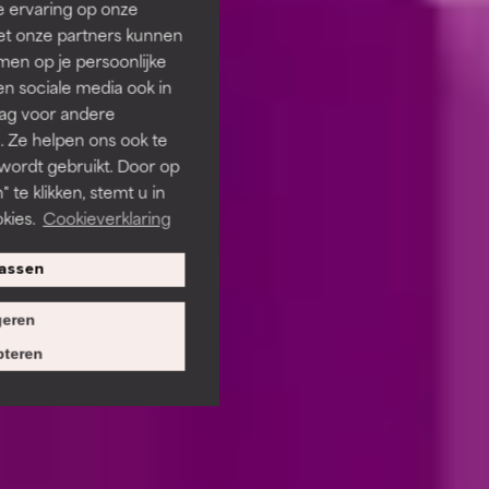
e ervaring op onze
et onze partners kunnen
en op je persoonlijke
len sociale media ook in
rag voor andere
. Ze helpen ons ook te
 wordt gebruikt. Door op
 te klikken, stemt u in
kies.
Cookieverklaring
assen
eren
teren