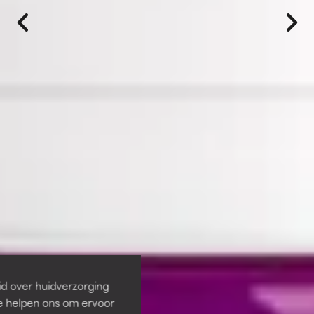
id over huidverzorging
Ze helpen ons om ervoor