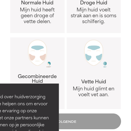
Normale Huid
Droge Huid
Mijn huid heeft
Mijn huid voelt
geen droge of
strak aan en is soms
vette delen.
schilferig.
Gecombineerde
Huid
Vette Huid
Mijn huid is
Mijn huid glimt en
normaal tot droog,
voelt vet aan.
id over huidverzorging
met vette delen.
Ze helpen ons om ervoor
e ervaring op onze
et onze partners kunnen
VOLGENDE
en op je persoonlijke