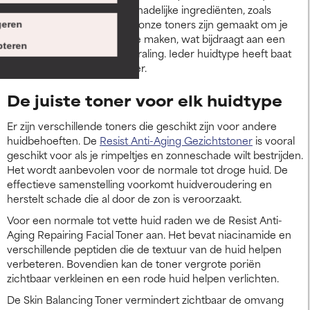
Let op dat je toner geen schadelijke ingrediënten, zoals
alcohol of parfum bevat. Al onze toners zijn gemaakt om je
eren
huid te herstellen en glad te maken, wat bijdraagt aan een
teren
jongere en gezondere uitstraling. Ieder huidtype heeft baat
bij het gebruik van een toner.
De juiste toner voor elk huidtype
Er zijn verschillende toners die geschikt zijn voor andere
huidbehoeften. De
Resist Anti-Aging Gezichtstoner
is vooral
geschikt voor als je rimpeltjes en zonneschade wilt bestrijden.
Het wordt aanbevolen voor de normale tot droge huid. De
effectieve samenstelling voorkomt huidveroudering en
herstelt schade die al door de zon is veroorzaakt.
Voor een normale tot vette huid raden we de Resist Anti-
Aging Repairing Facial Toner aan. Het bevat niacinamide en
verschillende peptiden die de textuur van de huid helpen
verbeteren. Bovendien kan de toner vergrote poriën
zichtbaar verkleinen en een rode huid helpen verlichten.
De Skin Balancing Toner vermindert zichtbaar de omvang