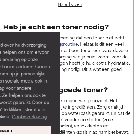
Naar boven
Heb je echt een toner nodig?
Sommige mensen zijn van mening dat een toner niet echt
nodig is in je
huidverzorgingsroutine
. Helaas is dit een veel
id over huidverzorging
voorkomende misvatting, omdat een toner een waardevolle
Ze helpen ons om ervoor
bijdrage levert aan de verzorging van je huid, vooral voor de
e ervaring op onze
gevoelige huid. Na het reinigen heeft je huid extra hydratatie,
et onze partners kunnen
voedingsstoffen en verzorging nodig. Dit is wat een goed
en op je persoonlijke
geformuleerde toner doet.
len sociale media ook in
rag voor andere
Hoe werkt een goede toner?
. Ze helpen ons ook te
Een toner gebruik je na het reinigen van je gezicht. Het
 wordt gebruikt. Door op
voorziet je huid van belangrijke ingrediënten. Zorg er altijd
 te klikken, stemt u in
voor dat je alleen een toner op waterbasis gebruikt. En dat de
kies.
Cookieverklaring
toner goede ingrediënten en voedende stoffen (zoals
glycerol, vetzuren en ceramiden), antioxidanten en
assen
celcommunicerende ingrediënten (zoals niacinamide) bevat.