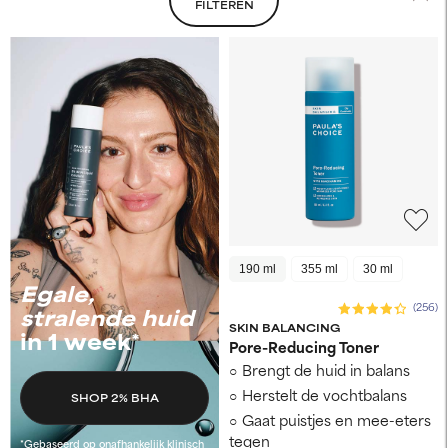
FILTEREN
190 ml
355 ml
30 ml
Egale,
(256)
stralende huid
SKIN BALANCING
in 1 week*
Pore-Reducing Toner
Brengt de huid in balans
Herstelt de vochtbalans
SHOP 2% BHA
Gaat puistjes en mee-eters
tegen
*Gebaseerd op onafhankelijk klinisch