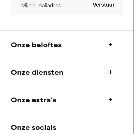
Verstuur
Onze beloftes
Wie we zijn
Onze diensten
Paula's verhaal
Wetenschappelijke adviesraad
Veelgestelde vragen
Onze extra's
Vragen over producten
Bestellen & betalen
Ontdek je routine
Verzending & levering
Onze socials
Persoonlijk huidverzorgingsadvies
Retourneren