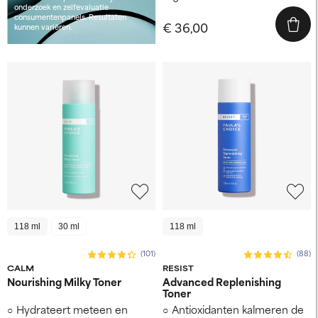
onderzoek en zelfevaluatie
consumentenpanels. Resultaten
€ 36,00
kunnen variëren.
118 ml
30 ml
118 ml
(101)
(88)
CALM
RESIST
Nourishing Milky Toner
Advanced Replenishing
Toner
Hydrateert meteen en
Antioxidanten kalmeren de