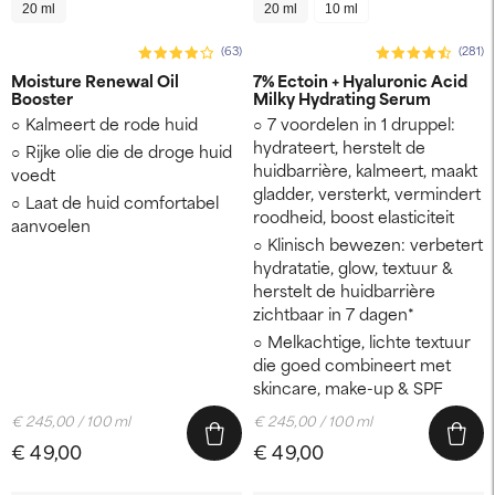
20 ml
20 ml
10 ml
(63)
(281)
Moisture Renewal Oil
7% Ectoin + Hyaluronic Acid
Booster
Milky Hydrating Serum
Kalmeert de rode huid
7 voordelen in 1 druppel:
hydrateert, herstelt de
Rijke olie die de droge huid
huidbarrière, kalmeert, maakt
voedt
gladder, versterkt, vermindert
Laat de huid comfortabel
roodheid, boost elasticiteit
aanvoelen
Klinisch bewezen: verbetert
hydratatie, glow, textuur &
herstelt de huidbarrière
zichtbaar in 7 dagen*
Melkachtige, lichte textuur
die goed combineert met
skincare, make-up & SPF
€ 245,00 / 100 ml
€ 245,00 / 100 ml
€ 49,00
€ 49,00