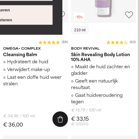
eren
-15%
teren
103 ml
210 ml
(88)
(60)
OMEGA+ COMPLEX
BODY REVIVAL
Cleansing Balm
Skin Revealing Body Lotion
10% AHA
Hydrateert de huid
Maakt de huid zachter en
Verwijdert make-up
gladder
Laat een doffe huid weer
Geeft een natuurlijk
stralen
resultaat.
Gaat huidveroudering
tegen
€ 15,79 / 100 ml
€ 34,95 / 100 ml
€ 33,15
€ 36,00
€ 39,00