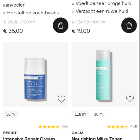
Voedt de zeer droge huid
aanvoelen
Verzacht een ruwe huid
Herstelt de vochtbalans
€ 29,66 / 100 ml
€ 134,09 / 100 ml
€ 35,00
€ 19,00
50 ml
118 ml
30 ml
(157)
(101)
RESIST
CALM
Intensive Repair Cream
Nourishing Milky Toner