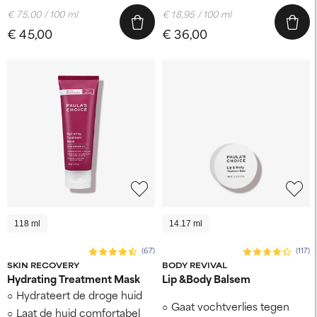
€ 75,00 / 100 ml
€ 18,95 / 100 ml
€ 45,00
€ 36,00
118 ml
14.17 ml
(67)
(117)
SKIN RECOVERY
BODY REVIVAL
Hydrating Treatment Mask
Lip &Body Balsem
Hydrateert de droge huid
Gaat vochtverlies tegen
Laat de huid comfortabel