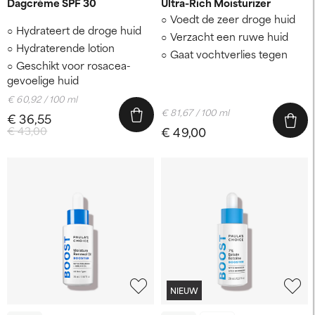
Dagcrème SPF 30
Ultra-Rich Moisturizer
Voedt de zeer droge huid
Hydrateert de droge huid
Verzacht een ruwe huid
Hydraterende lotion
Gaat vochtverlies tegen
Geschikt voor rosacea-
gevoelige huid
€ 60,92 / 100 ml
€ 81,67 / 100 ml
€ 36,55
€ 43,00
€ 49,00
NIEUW