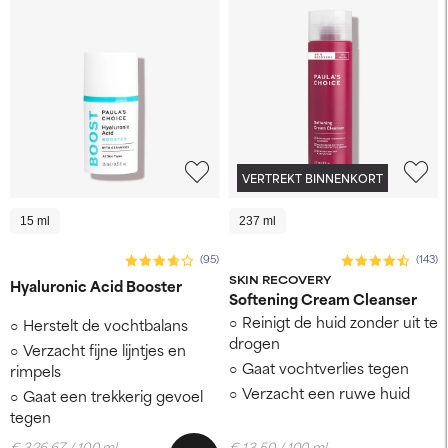
VERTREKT BINNENKORT
15 ml
237 ml
(95)
(143)
SKIN RECOVERY
Hyaluronic Acid Booster
Softening Cream Cleanser
Reinigt de huid zonder uit te
Herstelt de vochtbalans
drogen
Verzacht fijne lijntjes en
Gaat vochtverlies tegen
rimpels
Verzacht een ruwe huid
Gaat een trekkerig gevoel
tegen
€ 326,67 / 100 ml
€ 13,50 / 100 ml