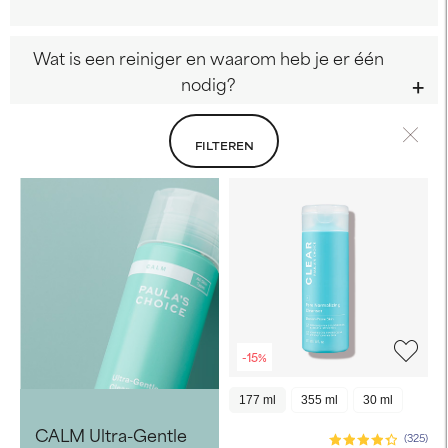
Wat is een reiniger en waarom heb je er één
nodig?
FILTEREN
-15%
177 ml
355 ml
30 ml
CALM Ultra-Gentle
(325)