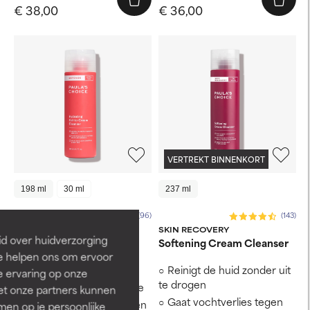
€ 38,00
€ 36,00
VERTREKT BINNENKORT
198 ml
30 ml
237 ml
(96)
(143)
DEFENSE
SKIN RECOVERY
id over huidverzorging
Hydrating Gel-to-Cream
Softening Cream Cleanser
Cleanser
Ze helpen ons om ervoor
Verwijdert make-up
Reinigt de huid zonder uit
e ervaring op onze
te drogen
Versterkt de huidbarrière
et onze partners kunnen
Gaat vochtverlies tegen
Beschermt de huid tegen
en op je persoonlijke