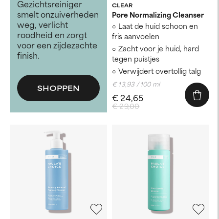
Gezichtsreiniger
CLEAR
smelt onzuiverheden
Pore Normalizing Cleanser
weg, verlicht
Laat de huid schoon en
roodheid en zorgt
fris aanvoelen
voor een zijdezachte
Zacht voor je huid, hard
finish.
tegen puistjes
Verwijdert overtollig talg
€ 13,93 / 100 ml
SHOPPEN
€ 24,65
€ 29,00