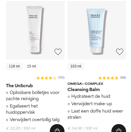
118 ml
15 ml
103 ml
(110)
(88)
OMEGA+ COMPLEX
The UnScrub
Cleansing Balm
Oplosbare bolletjes voor
Hydrateert de huid
zachte reiniging
Verwijdert make-up
Egaliseert het
Laat een doffe huid weer
huidoppervlak
stralen
Verwijdert overtollig talg
€ 32,20 / 100 ml
€ 34,95 / 100 ml