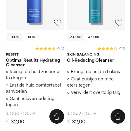
190 ml
30 ml
237 ml
473 ml
(103)
(114)
RESIST
SKIN BALANCING
Optimal Results Hydrating
Oil-Reducing Cleanser
Cleanser
Reinigt de huid zonder uit
Brengt de huid in balans
te drogen
Gaat puistjes en mee-
Laat de huid comfortabel
eters tegen
aanvoelen
Verwijdert overtollig talg
Gaat huidveroudering
tegen
€ 16,84 / 100 ml
€ 13,50 / 100 ml
€ 32,00
€ 32,00