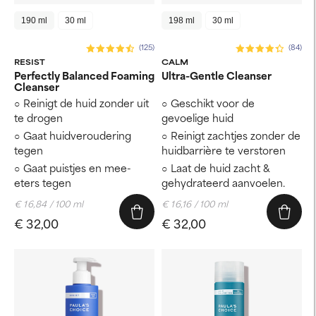
190 ml
30 ml
198 ml
30 ml
(125)
(84)
RESIST
CALM
Perfectly Balanced Foaming
Ultra-Gentle Cleanser
Cleanser
Reinigt de huid zonder uit
Geschikt voor de
te drogen
gevoelige huid
Gaat huidveroudering
Reinigt zachtjes zonder de
tegen
huidbarrière te verstoren
Gaat puistjes en mee-
Laat de huid zacht &
eters tegen
gehydrateerd aanvoelen.
€ 16,84 / 100 ml
€ 16,16 / 100 ml
€ 32,00
€ 32,00