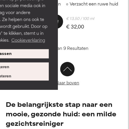
de schadelijke effecten van
Verzacht een ruwe huid
len sociale media ook in
vervuiling.
rag voor andere
€ 16,16 / 100 ml
€ 13,50 / 100 ml
. Ze helpen ons ook te
€ 32,00
€ 32,00
 wordt gebruikt. Door op
 te klikken, stemt u in
kies.
Cookieverklaring
Toon 1 - 9 van 9 Resultaten
assen
eren
teren
Naar boven
De belangrijkste stap naar een
mooie, gezonde huid: een milde
gezichtsreiniger