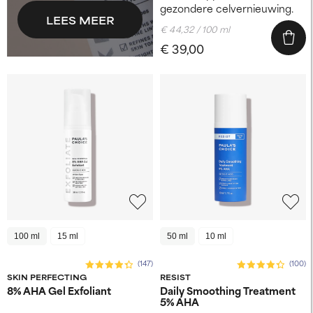
gezondere celvernieuwing.
LEES MEER
€ 44,32 / 100 ml
€ 39,00
100 ml
15 ml
50 ml
10 ml
(147)
(100)
SKIN PERFECTING
RESIST
8% AHA Gel Exfoliant
Daily Smoothing Treatment
5% AHA