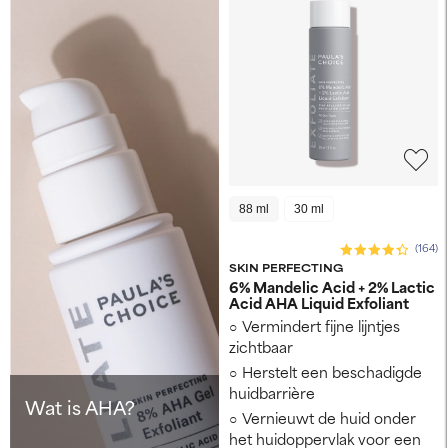
88 ml
30 ml
(164)
SKIN PERFECTING
6% Mandelic Acid + 2% Lactic
Acid AHA Liquid Exfoliant
Vermindert fijne lijntjes
zichtbaar
Herstelt een beschadigde
huidbarrière
Wat is AHA?
Vernieuwt de huid onder
het huidoppervlak voor een