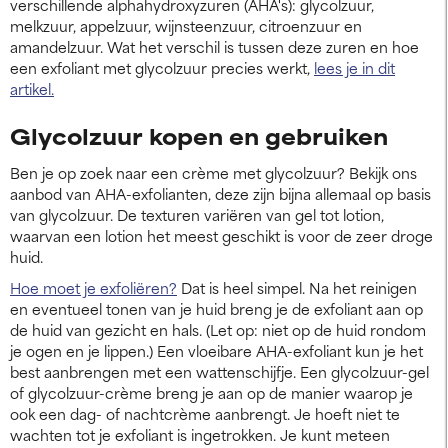
verschillende alphahydroxyzuren (AHA's): glycolzuur,
melkzuur, appelzuur, wijnsteenzuur, citroenzuur en
amandelzuur. Wat het verschil is tussen deze zuren en hoe
een exfoliant met glycolzuur precies werkt,
lees je in dit
artikel.
Glycolzuur kopen en gebruiken
Ben je op zoek naar een crème met glycolzuur? Bekijk ons
aanbod van AHA-exfolianten, deze zijn bijna allemaal op basis
van glycolzuur. De texturen variëren van gel tot lotion,
waarvan een lotion het meest geschikt is voor de zeer droge
huid.
Hoe moet je exfoliëren?
Dat is heel simpel. Na het reinigen
en eventueel tonen van je huid breng je de exfoliant aan op
de huid van gezicht en hals. (Let op: niet op de huid rondom
je ogen en je lippen.) Een vloeibare AHA-exfoliant kun je het
best aanbrengen met een wattenschijfje. Een glycolzuur-gel
of glycolzuur-crème breng je aan op de manier waarop je
ook een dag- of nachtcrème aanbrengt. Je hoeft niet te
wachten tot je exfoliant is ingetrokken. Je kunt meteen