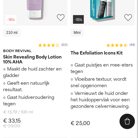
-15%
-15%
210 ml
Mini
(60)
(44)
BODY REVIVAL
The Exfoliation Icons Kit
Skin Revealing Body Lotion
10% AHA
Gaat puistjes en mee-eters
Maakt de huid zachter en
tegen
gladder
Vloeibare textuur, wordt
Geeft een natuurlijk
snel opgenomen
resultaat.
Vernieuwt de huid onder
Gaat huidveroudering
het huidoppervlak voor een
tegen
gezondere celvernieuwing.
€ 15,79 / 100 ml
€ 33,15
€ 25,00
€ 39,00