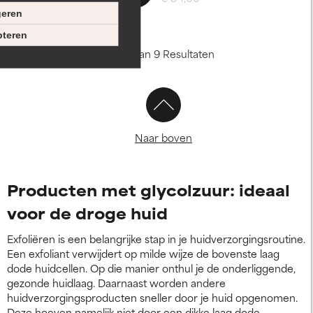
eren
teren
Toon 1 - 9 van 9 Resultaten
Naar boven
Producten met glycolzuur: ideaal
voor de droge huid
Exfoliëren is een belangrijke stap in je huidverzorgingsroutine.
Een exfoliant verwijdert op milde wijze de bovenste laag
dode huidcellen. Op die manier onthul je de onderliggende,
gezonde huidlaag. Daarnaast worden andere
huidverzorgingsproducten sneller door je huid opgenomen.
Deze hoeven namelijk niet door een dikke laag dode