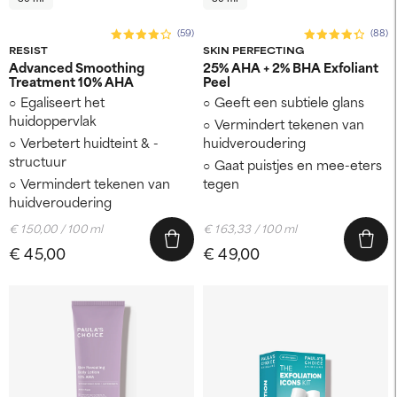
(59)
(88)
RESIST
SKIN PERFECTING
Advanced Smoothing
25% AHA + 2% BHA Exfoliant
Treatment 10% AHA
Peel
Egaliseert het
Geeft een subtiele glans
huidoppervlak
Vermindert tekenen van
Verbetert huidteint & -
huidveroudering
structuur
Gaat puistjes en mee-eters
Vermindert tekenen van
tegen
huidveroudering
€ 150,00 / 100 ml
€ 163,33 / 100 ml
€ 45,00
€ 49,00