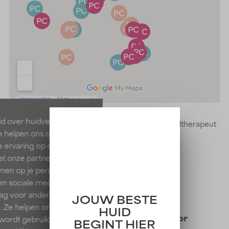
id over huidverzorging
Beautysalon
Verkooppunt
Huidtherapeut
Ze helpen ons om ervoor
e ervaring op onze
et onze partners kunnen
en op je persoonlijke
len sociale media ook in
rag voor andere
JOUW BESTE
. Ze helpen ons ook te
HUID
Exclusieve aanbiedingen voor
 wordt gebruikt. Door op
BEGINT HIER
members