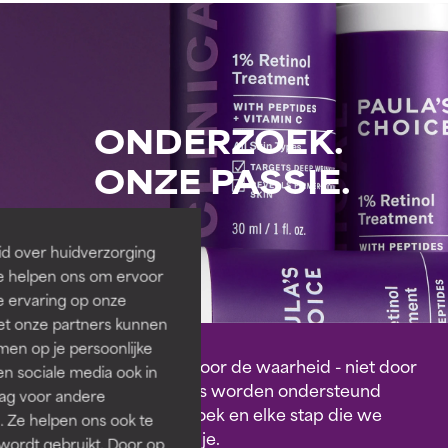
ONDERZOEK.
ONZE PASSIE.
id over huidverzorging
Ze helpen ons om ervoor
e ervaring op onze
et onze partners kunnen
en op je persoonlijke
We laten ons leiden door de waarheid - niet door
len sociale media ook in
trends. Onze formules worden ondersteund
rag voor andere
door grondig onderzoek en elke stap die we
. Ze helpen ons ook te
zetten, delen we met je.
 wordt gebruikt. Door op