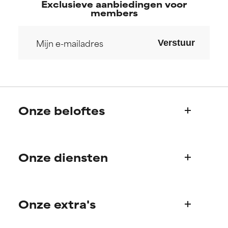
Exclusieve aanbiedingen voor
members
Verstuur
Onze beloftes
Wie we zijn
Onze diensten
Paula's verhaal
Wetenschappelijke adviesraad
Veelgestelde vragen
Onze extra's
Vragen over producten
Bestellen & betalen