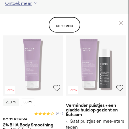
Ontdek meer
FILTEREN
-15%
-15%
210 ml
60 ml
Verminder puistjes + een
gladde huid op gezicht en
(265)
lichaam
BODY REVIVAL
Gaat puistjes en mee-eters
2% BHA Body Smoothing
tegen