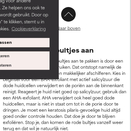
rag voor andere
. Ze helpen ons ook te
 wordt gebruikt. Door op
 te klikken, stemt u in
Naar boven
kies.
Cookieverklaring
assen
Zo pak je rode bultjes aan
eren
De beste manier om rode bultjes aan te pakken is door een
teren
exfoliërend product te gebruiken. Dat ontstopt namelijk de
porie en laat dode huidcellen makkelijker afschilferen. Kies in
beginsel voor een BHA-exfoliant met actief salicylzuur die
dode huidcellen verwijdert en de poriën aan de binnenkant
reinigt. Reageert je huid niet goed op salicylzuur, gebruik dan
een AHA-exfoliant. AHA verwijdert ook heel goed dode
huidcellen, maar is niet in staat om tot in de porie door te
dringen. Je moet een keratosis pilaris-gevoelige huid altijd
goed onder controle houden. Dat doe je door te blijven
exfoliëren. Stop je, dan komen de rode bultjes vanzelf weer
terug en dat wil je natuurlijk niet.