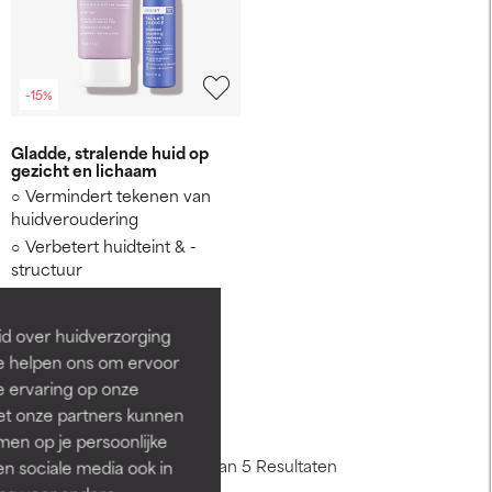
-15%
Gladde, stralende huid op
gezicht en lichaam
Vermindert tekenen van
huidveroudering
Verbetert huidteint & -
structuur
Maakt de huid zachter en
gladder
id over huidverzorging
€ 71,40
Ze helpen ons om ervoor
€ 84,00
e ervaring op onze
et onze partners kunnen
en op je persoonlijke
Toon 1 - 5 van 5 Resultaten
len sociale media ook in