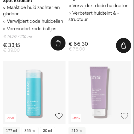
Spot Exfoliant
Verwijdert dode huidcellen
Maakt de huid zachter en
Verbetert huidteint & -
gladder
structuur
Verwijdert dode huidcellen
Vermindert rode bultjes
€ 15,79 / 100 ml
€ 66,30
€ 33,15
€ 78,00
€ 39,00
-15%
-15%
177 ml
355 ml
30 ml
210 ml