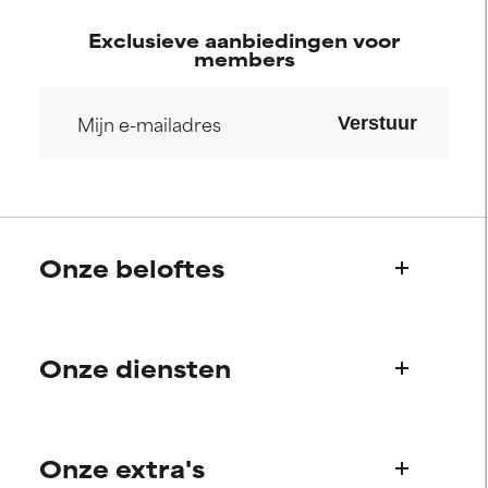
Exclusieve aanbiedingen voor
members
Verstuur
Onze beloftes
Wie we zijn
Onze diensten
Paula's verhaal
Wetenschappelijke adviesraad
Veelgestelde vragen
Onze extra's
Vragen over producten