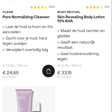
(325)
(60)
CLEAR
BODY REVIVAL
Pore Normalizing Cleanser
Skin Revealing Body Lotion
10% AHA
Laat de huid schoon en fris
Maakt de huid zachter en
aanvoelen
gladder
Zacht voor je huid, hard
Geeft een natuurlijk
tegen puistjes
resultaat.
Verwijdert overtollig talg
Gaat huidveroudering
tegen
€ 13,93 / 100 ml
€ 15,79 / 100 ml
€ 24,65
€ 33,15
€ 29,00
€ 39,00