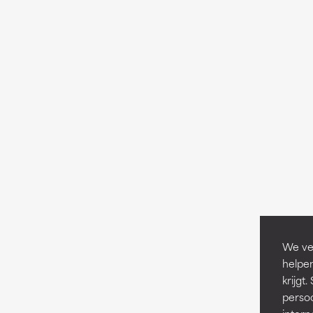
We ver
helpen
krijg
persoo