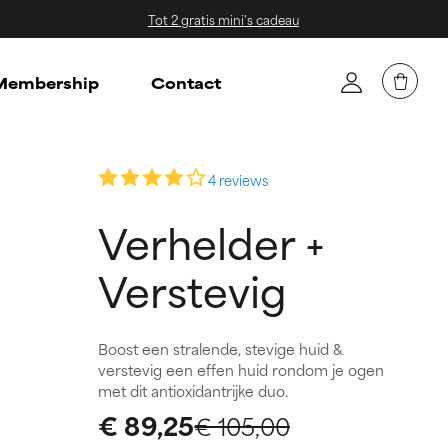
Tot 2 gratis mini's cadeau
embership
Contact
4 reviews
Verhelder +
Verstevig
Boost een stralende, stevige huid &
verstevig een effen huid rondom je ogen
met dit antioxidantrijke duo.
€ 89,25
€ 105,00