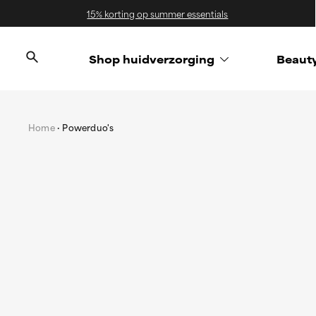
15% korting op summer essentials
Shop huidverzorging
Beaut
Home
Powerduo's