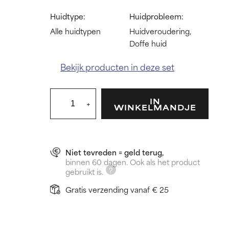
Huidtype:
Huidprobleem:
Alle huidtypen
Huidveroudering,
Doffe huid
Bekijk producten in deze set
IN
+
WINKELMANDJE
Niet tevreden = geld terug,
binnen 60 dagen. Ook als het product
gebruikt is.
Gratis verzending vanaf € 25