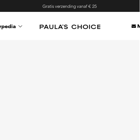
Gratis verzending vanaf € 25
M
ypedia