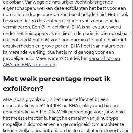
oplosbaar. Vanwege de natuurlijke vochtinbrengende
eigenschappen, werken deze exfolianten het best voor een
normale tot droge, door de zon beschadigde huid. Het is ook
bewezen dat ze de zichtbare tekenen van zonneschade
v
erminderen. Een
BHA-exfoliant
, BHA is salicylzuur, werkt
onder het huidoppervlak en diep in de porie; in olie oplosbaar,
dus het werkt het best voor een normale tot vette huid met
onzuiverheden en grove poriën. BHA heeft van nature een
kalmerende werking, dus het is mild genoeg voor een
gevoelige huid. Meer weten? Ontdek het
verschil tussen
AHA- en BHA-exfolianten
.
Met welk percentage moet ik
exfoliëren?
AHA (zoals glycolzuur) is het meest effectief bij een
concentratie van 5% tot 10% en BHA (salicylzuur) bij een
concentratie van 1 tot 2%. Welk percentage voor jouw huid
het meest effectief is, hangt helemaal af van je huidtype,
mogelijke huidproblemen en gevoeligheid. Om erachter te
komen welke concentratie de beste resultaten oplevert voor