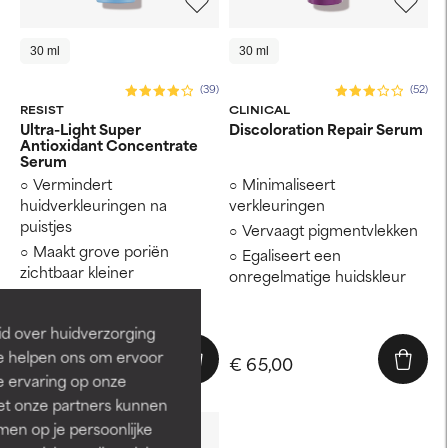
30 ml
30 ml
(39)
(52)
RESIST
CLINICAL
Ultra-Light Super
Discoloration Repair Serum
Antioxidant Concentrate
Serum
Vermindert
Minimaliseert
huidverkleuringen na
verkleuringen
puistjes
Vervaagt pigmentvlekken
Maakt grove poriën
Egaliseert een
zichtbaar kleiner
onregelmatige huidskleur
Gaat huidveroudering
tegen
id over huidverzorging
Ze helpen ons om ervoor
€ 57,00
€ 65,00
e ervaring op onze
et onze partners kunnen
en op je persoonlijke