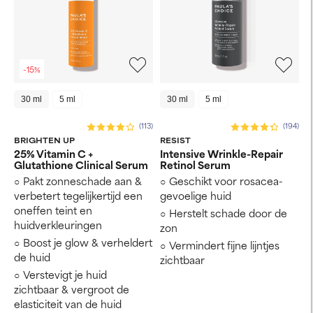
-15%
30 ml
5 ml
30 ml
5 ml
(113)
(194)
BRIGHTEN UP
RESIST
25% Vitamin C +
Intensive Wrinkle-Repair
Glutathione Clinical Serum
Retinol Serum
Pakt zonneschade aan &
Geschikt voor rosacea-
verbetert tegelijkertijd een
gevoelige huid
oneffen teint en
Herstelt schade door de
huidverkleuringen
zon
Boost je glow & verheldert
Vermindert fijne lijntjes
de huid
zichtbaar
Verstevigt je huid
zichtbaar & vergroot de
elasticiteit van de huid