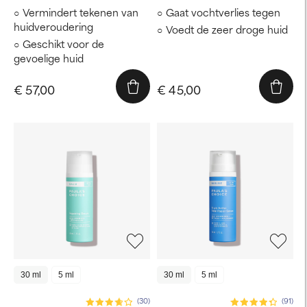
Vermindert tekenen van
Gaat vochtverlies tegen
huidveroudering
Voedt de zeer droge huid
Geschikt voor de
gevoelige huid
€ 57,00
€ 45,00
30 ml
5 ml
30 ml
5 ml
(30)
(91)