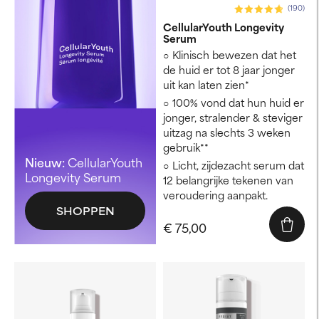
(190)
CellularYouth Longevity
Serum
Klinisch bewezen dat het
de huid er tot 8 jaar jonger
uit kan laten zien*
100% vond dat hun huid er
jonger, stralender & steviger
uitzag na slechts 3 weken
gebruik**
Nieuw:
CellularYouth
Licht, zijdezacht serum dat
Longevity Serum
12 belangrijke tekenen van
veroudering aanpakt.
SHOPPEN
€ 75,00