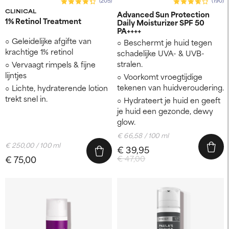
(205)
(190)
CLINICAL
Advanced Sun Protection
1% Retinol Treatment
Daily Moisturizer SPF 50
PA++++
Geleidelijke afgifte van
Beschermt je huid tegen
krachtige 1% retinol
schadelijke UVA- & UVB-
stralen.
Vervaagt rimpels & fijne
lijntjes
Voorkomt vroegtijdige
tekenen van huidveroudering.
Lichte, hydraterende lotion
trekt snel in.
Hydrateert je huid en geeft
je huid een gezonde, dewy
glow.
€ 66,58 / 100 ml
€ 250,00 / 100 ml
€ 39,95
€ 75,00
€ 47,00