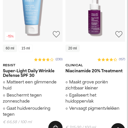
-15%
60 ml
15 ml
20 ml
(230)
(157)
RESIST
CLINICAL
Super-Light Daily Wrinkle
Niacinamide 20% Treatment
Defense SPF 30
Matteert een glimmende
Maakt grove poriën
huid
zichtbaar kleiner
Beschermt tegen
Egaliseert het
zonneschade
huidoppervlak
Gaat huidveroudering
Vervaagt pigmentvlekken
tegen
€ 66,58 / 100 ml
€ 315,00 / 100 ml