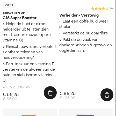
20 ml
(4)
BRIGHTEN UP
Verhelder + Verstevig
C15 Super Booster
Laat een doffe huid weer
Helpt de huid er direct
stralen
helderder uit te laten zien
Versterkt de huidbarrière
met L-ascorbinezuur (pure
Pakt de oorzaak van
vitamine C)
donkere kringen & gezwollen
Klinisch bewezen: verbetert
oogleden aan.
zichtbare tekenen van
huidveroudering*
Ferulinezuur en vitamine E
versterken de afweer van de
huid en stabiliseren vitamine
C.
€ 276,25 / 100 ml
€ 89,25
€ 55,25
€ 105,00
€ 65,00