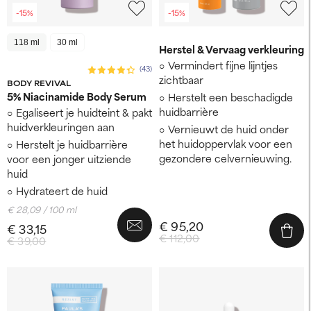
-15%
-15%
118 ml
30 ml
‌Herstel & Vervaag verkleuring
Vermindert fijne lijntjes
(43)
zichtbaar
BODY REVIVAL
5% Niacinamide Body Serum
Herstelt een beschadigde
huidbarrière
Egaliseert je huidteint & pakt
huidverkleuringen aan
Vernieuwt de huid onder
het huidoppervlak voor een
Herstelt je huidbarrière
gezondere celvernieuwing.
voor een jonger uitziende
huid
Hydrateert de huid
€ 28,09 / 100 ml
€ 95,20
€ 33,15
€ 112,00
€ 39,00