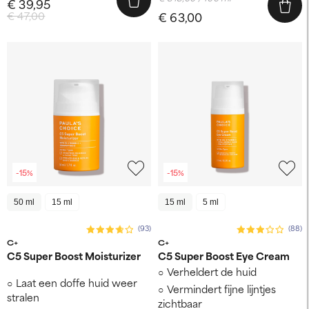
€ 39,95
€ 47,00
€ 63,00
-15%
-15%
50 ml
15 ml
15 ml
5 ml
(93)
(88)
C+
C+
C5 Super Boost Moisturizer
C5 Super Boost Eye Cream
Verheldert de huid
Laat een doffe huid weer
Vermindert fijne lijntjes
stralen
zichtbaar