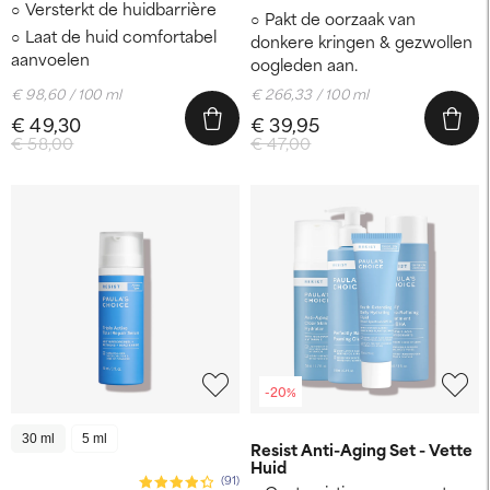
Versterkt de huidbarrière
Pakt de oorzaak van
Laat de huid comfortabel
donkere kringen & gezwollen
aanvoelen
oogleden aan.
€ 98,60 / 100 ml
€ 266,33 / 100 ml
€ 49,30
€ 39,95
€ 58,00
€ 47,00
-20%
30 ml
5 ml
Resist Anti-Aging Set - Vette
Huid
(91)