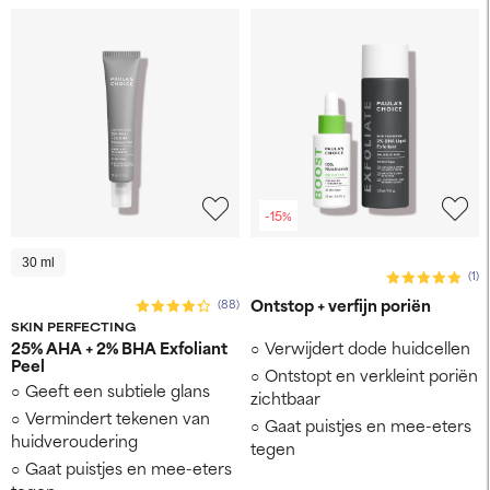
-15%
30 ml
(1)
Ontstop + verfijn poriën
(88)
SKIN PERFECTING
25% AHA + 2% BHA Exfoliant
Verwijdert dode huidcellen
Peel
Ontstopt en verkleint poriën
Geeft een subtiele glans
zichtbaar
Vermindert tekenen van
Gaat puistjes en mee-eters
huidveroudering
tegen
Gaat puistjes en mee-eters