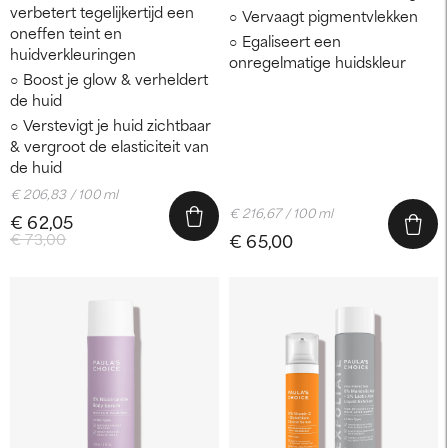
verbetert tegelijkertijd een
Vervaagt pigmentvlekken
oneffen teint en
Egaliseert een
huidverkleuringen
onregelmatige huidskleur
Boost je glow & verheldert
de huid
Verstevigt je huid zichtbaar
& vergroot de elasticiteit van
de huid
€ 206,83 / 100 ml
€ 216,67 / 100 ml
€ 62,05
€ 73,00
€ 65,00