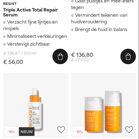
Gaat puistjes en mee-eters
RESIST
tegen
Triple Active Total Repair
Serum
Vermindert tekenen van
huidveroudering
Verzacht fijne lijntjes en
rimpels
Brengt de huid in balans
Minimaliseert verkleuringen
Verstevigt zichtbaar
€ 186,67 / 100 ml
€ 136,80
€ 171,00
€ 56,00
-15%
NIEUW
-15%