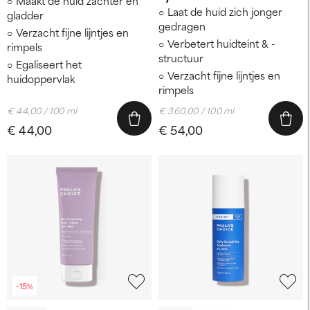
Maakt de huid zachter en
Laat de huid zich jonger
gladder
gedragen
Verzacht fijne lijntjes en
Verbetert huidteint & -
rimpels
structuur
Egaliseert het
Verzacht fijne lijntjes en
huidoppervlak
rimpels
€ 44,00 / 100 ml
€ 360,00 / 100 ml
€ 44,00
€ 54,00
-15%