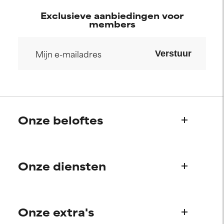
Exclusieve aanbiedingen voor
members
Verstuur
Onze beloftes
Wie we zijn
Onze diensten
Paula's verhaal
Wetenschappelijke adviesraad
Veelgestelde vragen
Onze extra's
Vragen over producten