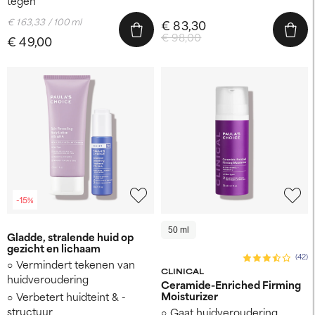
tegen
€ 163,33 / 100 ml
€ 83,30
€ 98,00
€ 49,00
-15%
50 ml
Gladde, stralende huid op
gezicht en lichaam
(42)
Vermindert tekenen van
CLINICAL
huidveroudering
Ceramide-Enriched Firming
Moisturizer
Verbetert huidteint & -
structuur
Gaat huidveroudering