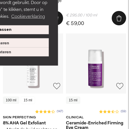
Geschikt voor de gevoelige
 wordt gebruikt. Door op
huid
 te klikken, stemt u in
€ 190,00 / 100 ml
€ 295,00 / 100 ml
kies.
Cookieverklaring
€ 57,00
€ 59,00
assen
eren
teren
100 ml
15 ml
15 ml
(147)
(59)
SKIN PERFECTING
CLINICAL
8% AHA Gel Exfoliant
Ceramide-Enriched Firming
Eye Cream