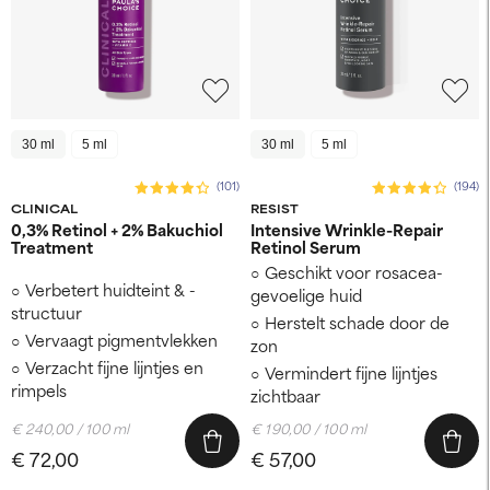
30 ml
5 ml
30 ml
5 ml
(101)
(194)
CLINICAL
RESIST
0,3% Retinol + 2% Bakuchiol
Intensive Wrinkle-Repair
Treatment
Retinol Serum
Geschikt voor rosacea-
Verbetert huidteint & -
gevoelige huid
structuur
Herstelt schade door de
Vervaagt pigmentvlekken
zon
Verzacht fijne lijntjes en
Vermindert fijne lijntjes
rimpels
zichtbaar
€ 240,00 / 100 ml
€ 190,00 / 100 ml
€ 72,00
€ 57,00