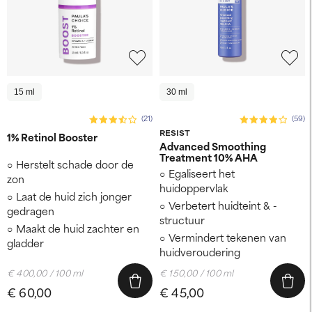
15 ml
30 ml
(21)
(59)
RESIST
1% Retinol Booster
Advanced Smoothing
Treatment 10% AHA
Herstelt schade door de
Egaliseert het
zon
huidoppervlak
Laat de huid zich jonger
Verbetert huidteint & -
gedragen
structuur
Maakt de huid zachter en
Vermindert tekenen van
gladder
huidveroudering
€ 400,00 / 100 ml
€ 150,00 / 100 ml
€ 60,00
€ 45,00