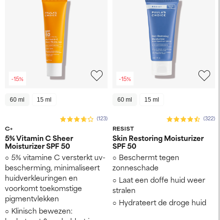
-15%
-15%
60 ml
15 ml
60 ml
15 ml
(123)
(322)
C+
RESIST
5% Vitamin C Sheer
Skin Restoring Moisturizer
Moisturizer SPF 50
SPF 50
5% vitamine C versterkt uv-
Beschermt tegen
bescherming, minimaliseert
zonneschade
huidverkleuringen en
Laat een doffe huid weer
voorkomt toekomstige
stralen
pigmentvlekken
Hydrateert de droge huid
Klinisch bewezen: