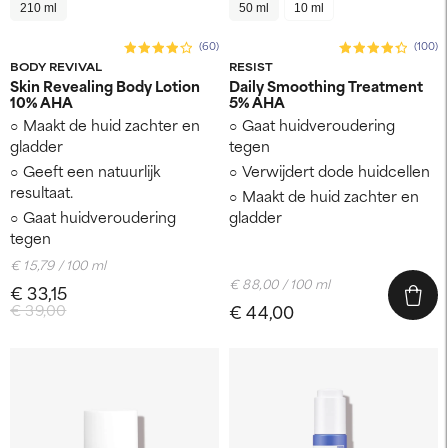
210 ml
50 ml
10 ml
(60)
(100)
BODY REVIVAL
RESIST
Skin Revealing Body Lotion
Daily Smoothing Treatment
10% AHA
5% AHA
Maakt de huid zachter en
Gaat huidveroudering
gladder
tegen
Geeft een natuurlijk
Verwijdert dode huidcellen
resultaat.
Maakt de huid zachter en
Gaat huidveroudering
gladder
tegen
€ 15,79 / 100 ml
€ 88,00 / 100 ml
€ 33,15
€ 39,00
€ 44,00