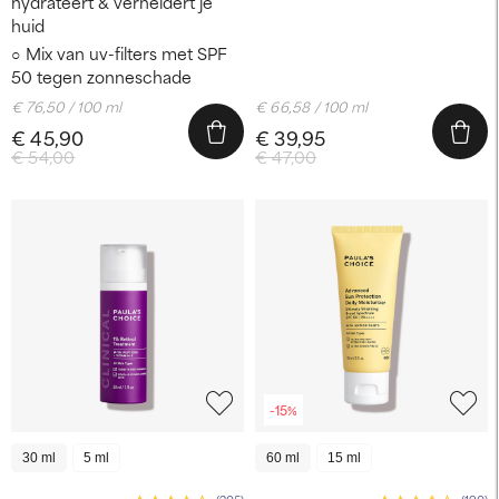
hydrateert & verheldert je
huid
Mix van uv-filters met SPF
50 tegen zonneschade
€ 76,50 / 100 ml
€ 66,58 / 100 ml
€ 45,90
€ 39,95
€ 54,00
€ 47,00
-15%
30 ml
5 ml
60 ml
15 ml