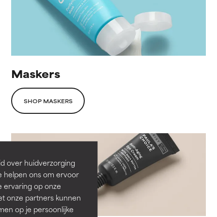
Maskers
SHOP MASKERS
id over huidverzorging
Ze helpen ons om ervoor
e ervaring op onze
et onze partners kunnen
en op je persoonlijke