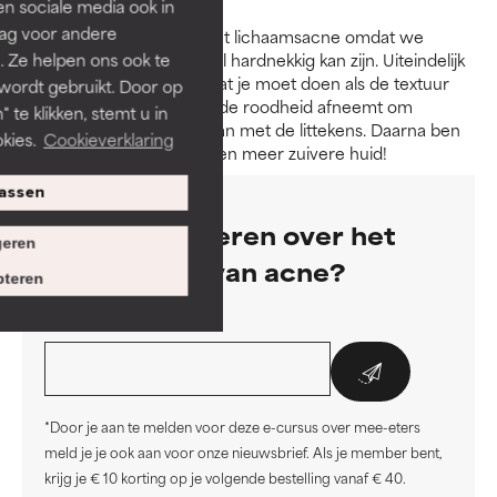
len sociale media ook in
rag voor andere
Dag 5 geeft je tips omtrent lichaamsacne omdat we
weten dat deze vorm heel hardnekkig kan zijn. Uiteindelijk
. Ze helpen ons ook te
leggen we op dag 6 uit wat je moet doen als de textuur
 wordt gebruikt. Door op
van de huid verbetert en de roodheid afneemt om
 te klikken, stemt u in
wellicht aan de slag te gaan met de littekens. Daarna ben
kies.
Cookieverklaring
je officieel op weg naar een meer zuivere huid!
assen
Wil jij meer leren over het
eren
behandelen van acne?
teren
E-mailadres*:
*Door je aan te melden voor deze e-cursus over mee-eters
meld je je ook aan voor onze nieuwsbrief. Als je member bent,
krijg je € 10 korting op je volgende bestelling vanaf € 40.