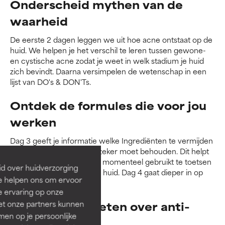
Onderscheid mythen van de
waarheid
De eerste 2 dagen leggen we uit hoe acne ontstaat op de
huid. We helpen je het verschil te leren tussen gewone-
en cystische acne zodat je weet in welk stadium je huid
zich bevindt. Daarna versimpelen de wetenschap in een
lijst van DO's & DON'Ts.
Ontdek de formules die voor jou
werken
Dag 3 geeft je informatie welke Ingrediënten te vermijden
en welke ingrediënten je zeker moet behouden. Dit helpt
je om de producten die je momenteel gebruikt te toetsen
id over huidverzorging
of ze wel goed zijn voor je huid. Dag 4 gaat dieper in op
Ze helpen ons om ervoor
complexe acne
e ervaring op onze
Kom alles te weten over anti-
et onze partners kunnen
en op je persoonlijke
aging