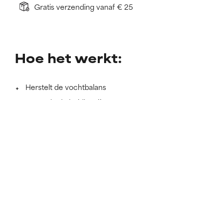
Gratis verzending vanaf € 25
Hoe het werkt:
Herstelt de vochtbalans
Versterkt de huidbarrière
Laat een doffe huid weer stralen
Meer lezen
SKINCARE THAT KEEPS ITS PROMISES