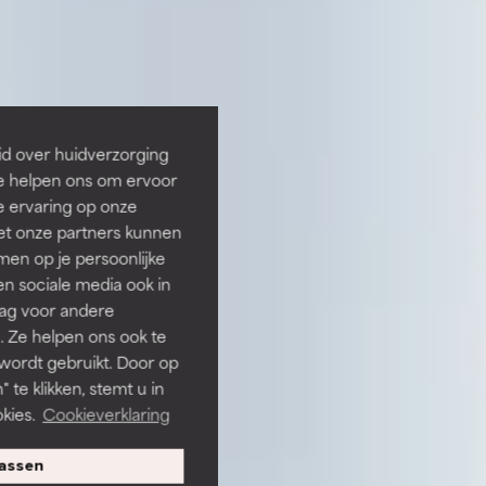
id over huidverzorging
Ze helpen ons om ervoor
e ervaring op onze
et onze partners kunnen
en op je persoonlijke
len sociale media ook in
rag voor andere
. Ze helpen ons ook te
 wordt gebruikt. Door op
 te klikken, stemt u in
kies.
Cookieverklaring
assen