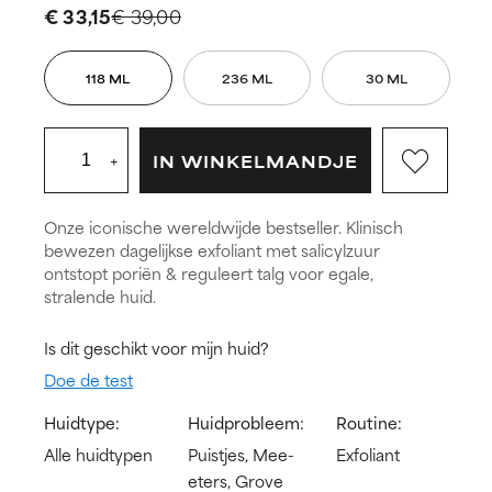
€ 33,15
€ 39,00
118 ML
236 ML
30 ML
+
IN WINKELMANDJE
Onze iconische wereldwijde bestseller. Klinisch
bewezen dagelijkse exfoliant met salicylzuur
ontstopt poriën & reguleert talg voor egale,
stralende huid.
Is dit geschikt voor mijn huid?
Doe de test
Huidtype:
Huidprobleem:
Routine:
Alle huidtypen
Puistjes, Mee-
Exfoliant
eters, Grove