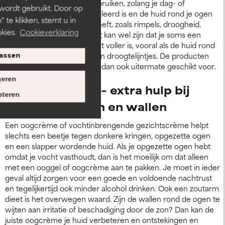
ooggel of oogcrème te gebruiken, zolang je dag- of
 wordt gebruikt. Door op
nachtcrème goed geformuleerd is en de huid rond je ogen
 te klikken, stemt u in
geen andere problemen heeft, zoals rimpels, droogheid,
kies.
Cookieverklaring
roodheid of iets anders. Het kan wel zijn dat je soms een
speciaal oogproduct wilt dat voller is, vooral als de huid rond
je ogen sneller last heeft van droogtelijntjes. De producten
assen
van Paula’s Choice zijn hier dan ook uitermate geschikt voor.
eren
Oogverzorging – extra hulp bij
teren
donkere kringen en wallen
Een oogcrème of vochtinbrengende gezichtscrème helpt
slechts een beetje tegen donkere kringen, opgezette ogen
en een slapper wordende huid. Als je opgezette ogen hebt
omdat je vocht vasthoudt, dan is het moeilijk om dat alleen
met een ooggel of oogcrème aan te pakken. Je moet in ieder
geval altijd zorgen voor een goede en voldoende nachtrust
en tegelijkertijd ook minder alcohol drinken. Ook een zoutarm
dieet is het overwegen waard. Zijn de wallen rond de ogen te
wijten aan irritatie of beschadiging door de zon? Dan kan de
juiste oogcrème je huid verbeteren en ontstekingen en