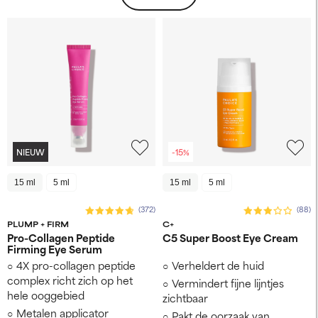
NIEUW
-15%
15 ml
5 ml
15 ml
5 ml
(372)
(88)
PLUMP + FIRM
C+
Pro-Collagen Peptide
C5 Super Boost Eye Cream
Firming Eye Serum
4X pro-collagen peptide
Verheldert de huid
complex richt zich op het
Vermindert fijne lijntjes
hele ooggebied
zichtbaar
Metalen applicator
Pakt de oorzaak van