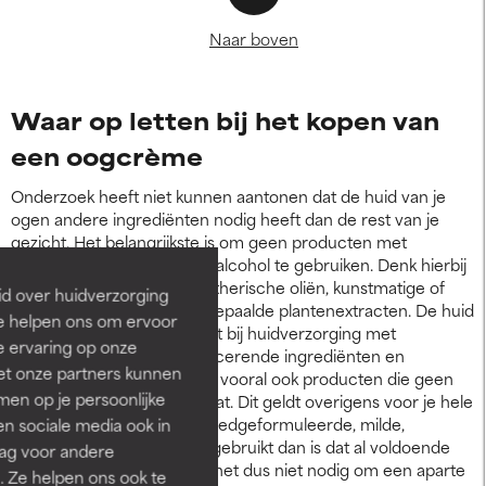
Naar boven
Waar op letten bij het kopen van
een oogcrème
Onderzoek heeft niet kunnen aantonen dat de huid van je
ogen andere ingrediënten nodig heeft dan de rest van je
gezicht. Het belangrijkste is om geen producten met
irriterende ingrediënten of alcohol te gebruiken. Denk hierbij
aan bijvoorbeeld kruiden, etherische oliën, kunstmatige of
id over huidverzorging
natuurlijke geurstoffen of bepaalde plantenextracten. De huid
Ze helpen ons om ervoor
rond je ogen heeft juist baat bij huidverzorging met
e ervaring op onze
antioxidanten, celcommunicerende ingrediënten en
et onze partners kunnen
voedende ingrediënten. En vooral ook producten die geen
en op je persoonlijke
geurstoffen en parfum bevat. Dit geldt overigens voor je hele
gezicht. Dus als je al een goedgeformuleerde, milde,
len sociale media ook in
vochtinbrengende crème gebruikt dan is dat al voldoende
rag voor andere
voor je ogen. In principe is het dus niet nodig om een aparte
. Ze helpen ons ook te