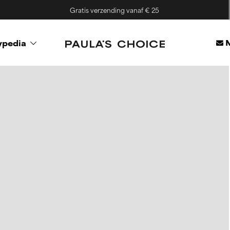
Gratis verzending vanaf € 25
M
ypedia