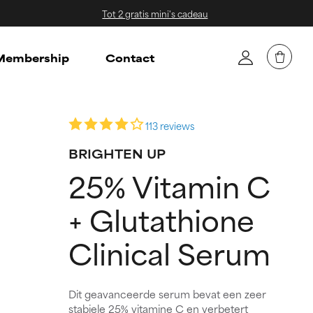
Tot 2 gratis mini's cadeau
embership
Contact
113 reviews
BRIGHTEN UP
25% Vitamin C
+ Glutathione
Clinical Serum
Dit geavanceerde serum bevat een zeer
stabiele 25% vitamine C en verbetert