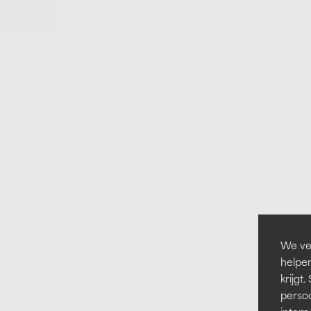
We ver
helpen
krijg
persoo