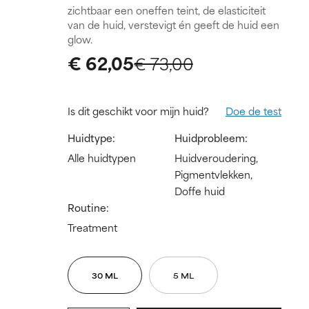
zichtbaar een oneffen teint, de elasticiteit
van de huid, verstevigt én geeft de huid een
glow.
€ 62,05
€ 73,00
Is dit geschikt voor mijn huid?
Doe de test
Huidtype:
Huidprobleem:
Alle huidtypen
Huidveroudering,
Pigmentvlekken,
Doffe huid
Routine:
Treatment
30 ML
5 ML