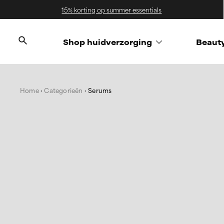
15% korting op summer essentials
Shop huidverzorging
Beaut
Home
Categorieën
Serums