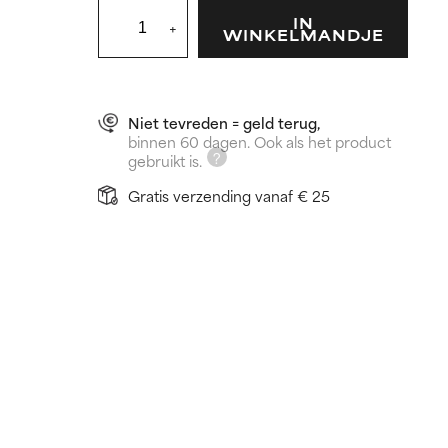
IN
+
WINKELMANDJE
Niet tevreden = geld terug,
binnen 60 dagen. Ook als het product
gebruikt is.
Gratis verzending vanaf € 25