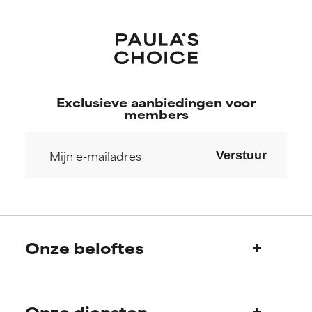
Exclusieve aanbiedingen voor
members
Verstuur
Onze beloftes
Wie we zijn
Onze diensten
Paula's verhaal