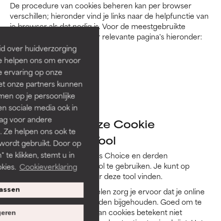
De procedure van cookies beheren kan per browser
verschillen; hieronder vind je links naar de helpfunctie van
je browser als dat nodig is. Voor de meestgebruikte
browsers vind je links naar relevante pagina's hieronder:
id over huidverzorging
Internet Explorer
Ze helpen ons om ervoor
Mozilla Firefox
e ervaring op onze
Google Chrome
et onze partners kunnen
Safari
en op je persoonlijke
Opera
len sociale media ook in
rag voor andere
Beheren via onze Cookie
. Ze helpen ons ook te
Management Tool
 wordt gebruikt. Door op
 te klikken, stemt u in
Je kunt cookies van Paula’s Choice en derden
uitschakelen door onze tool te gebruiken. Je kunt op
kies.
Cookieverklaring
iedere pagina een link naar deze tool vinden.
assen
Door cookies uit te schakelen zorg je ervoor dat je online
activiteiten niet meer worden bijgehouden. Goed om te
weten: het uitschakelen van cookies betekent niet
eren