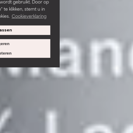
 wordt gebruikt. Door op
 te klikken, stemt u in
kies.
Cookieverklaring
assen
eren
teren