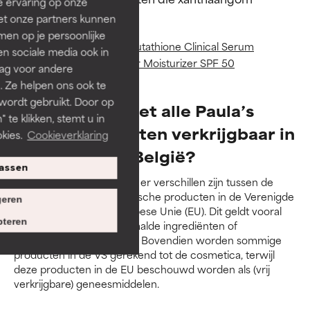
e ervaring op onze
bevatten:
et onze partners kunnen
en op je persoonlijke
C+ 25% Vitamin C + Glutathione Clinical Serum
len sociale media ook in
C+ 5% Vitamin C Sheer Moisturizer SPF 50
rag voor andere
. Ze helpen ons ook te
 wordt gebruikt. Door op
Waarom zijn niet alle Paula’s
 te klikken, stemt u in
Choice producten verkrijgbaar in
kies.
Cookieverklaring
Nederland en België?
assen
Dat komt door het feit dat er verschillen zijn tussen de
regelgeving voor cosmetische producten in de Verenigde
eren
Staten (VS) en in de Europese Unie (EU). Dit geldt vooral
teren
voor het gebruik van bepaalde ingrediënten of
werkstoffen in cosmetica. Bovendien worden sommige
producten in de VS gerekend tot de cosmetica, terwijl
deze producten in de EU beschouwd worden als (vrij
verkrijgbare) geneesmiddelen.