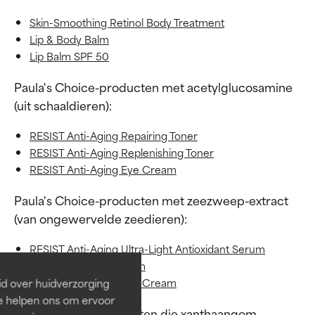
Skin-Smoothing Retinol Body Treatment
Lip & Body Balm
Lip Balm SPF 50
Paula's Choice-producten met acetylglucosamine
(uit schaaldieren):
RESIST Anti-Aging Repairing Toner
RESIST Anti-Aging Replenishing Toner
RESIST Anti-Aging Eye Cream
Paula's Choice-producten met zeezweep-extract
(van ongewervelde zeedieren):
RESIST Anti-Aging Ultra-Light Antioxidant Serum
CALM Repairing Serum
RESIST Anti-Aging Eye Cream
id over huidverzorging
Ze helpen ons om ervoor
Paula's Choice producten die xanthaangom