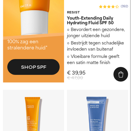
(392)
RESIST
Youth-Extending Daily
Hydrating Fluid SPF 50
Bevordert een gezondere,
jonger uitziende huid
100% zag een
Bestrijdt tegen schadelijke
stralendere huid*
invloeden van buitenaf
Vloeibare formule geeft
een satin matte finish
SHOP SPF
€ 39,95
€ 47,00