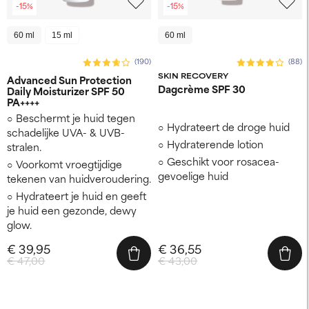
-15%
-15%
60 ml
15 ml
60 ml
(190)
(88)
SKIN RECOVERY
Advanced Sun Protection
Dagcrème SPF 30
Daily Moisturizer SPF 50
PA++++
Beschermt je huid tegen
Hydrateert de droge huid
schadelijke UVA- & UVB-
Hydraterende lotion
stralen.
Geschikt voor rosacea-
Voorkomt vroegtijdige
gevoelige huid
tekenen van huidveroudering.
Hydrateert je huid en geeft
je huid een gezonde, dewy
glow.
€ 39,95
€ 36,55
€ 47,00
€ 43,00