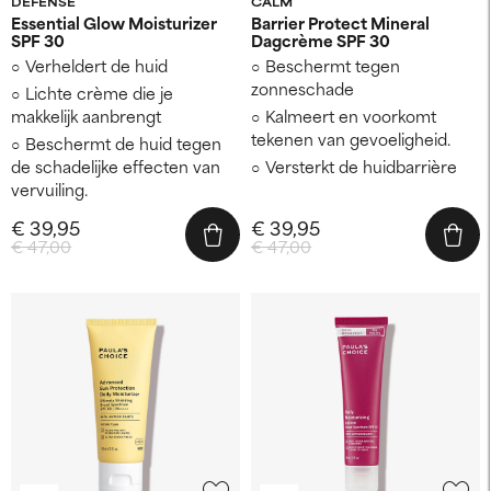
DEFENSE
CALM
Essential Glow Moisturizer
Barrier Protect Mineral
SPF 30
Dagcrème SPF 30
Verheldert de huid
Beschermt tegen
zonneschade
Lichte crème die je
makkelijk aanbrengt
Kalmeert en voorkomt
tekenen van gevoeligheid.
Beschermt de huid tegen
de schadelijke effecten van
Versterkt de huidbarrière
vervuiling.
€ 39,95
€ 39,95
€ 47,00
€ 47,00