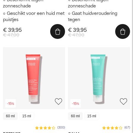
zonneschade
zonneschade
Geschikt voor een huid met
Gaat huidveroudering
puistjes
tegen
€ 39,95
€ 39,95
€ 47,00
€ 47,00
-15%
-15%
60 ml
15 ml
60 ml
15 ml
(300)
(67)