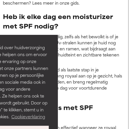
beschermen? Lees meer in onze gids.
Heb ik elke dag een moisturizer
met SPF nodig?
Ja, je hebt elke dag SPF nodig, zelfs als het bewolkt is of je
voornamelijk binnen bent. Uv-stralen kunnen je huid nog
id over huidverzorging
steeds bereiken via daglicht en ramen, wat bijdraagt aan
Ze helpen ons om ervoor
zonneschade
, een oneffen huidteint en zichtbare tekenen
van huidveroudering.
e ervaring op onze
et onze partners kunnen
Gebruik je SPF elke ochtend als laatste stap in je
en op je persoonlijke
huidverzorgingsroutine. Breng royaal aan op je gezicht, hals
en alle blootgestelde gebieden, en breng regelmatig
len sociale media ook in
opnieuw aan gedurende de dag voor voortdurende
rag voor andere
bescherming.
. Ze helpen ons ook te
 wordt gebruikt. Door op
Zijn moisturizers met SPF
 te klikken, stemt u in
effectief?
kies.
Cookieverklaring
Ja, moisturizers met SPF zijn effectief wanneer ze royaal