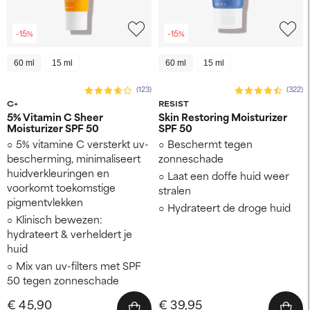
-15%
-15%
60 ml
15 ml
60 ml
15 ml
(123)
(322)
C+
RESIST
5% Vitamin C Sheer
Skin Restoring Moisturizer
Moisturizer SPF 50
SPF 50
5% vitamine C versterkt uv-
Beschermt tegen
bescherming, minimaliseert
zonneschade
huidverkleuringen en
Laat een doffe huid weer
voorkomt toekomstige
stralen
pigmentvlekken
Hydrateert de droge huid
Klinisch bewezen:
hydrateert & verheldert je
huid
Mix van uv-filters met SPF
50 tegen zonneschade
€ 45,90
€ 39,95