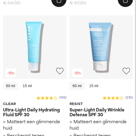
€ 54,00
€ 47,00
-15%
-15%
60 ml
15 ml
60 ml
15 ml
(199)
(230)
CLEAR
RESIST
Ultra-Light Daily Hydrating
Super-Light Daily Wrinkle
Fluid SPF 30
Defense SPF 30
Matteert een glimmende
Matteert een glimmende
huid
huid
Beschermt tegen
Beschermt tegen