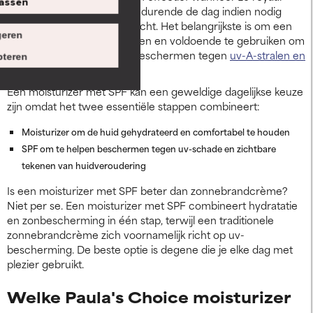
assen
worden aangebracht en gedurende de dag indien nodig
opnieuw worden aangebracht. Het belangrijkste is om een
eren
breedspectrum SPF te kiezen en voldoende te gebruiken om
je gezicht en nek goed te beschermen tegen
uv-A-stralen en
teren
uv-B-stralen
.
Een moisturizer met SPF kan een geweldige dagelijkse keuze
zijn omdat het twee essentiële stappen combineert:
Moisturizer om de huid gehydrateerd en comfortabel te houden
SPF om te helpen beschermen tegen uv-schade en zichtbare
tekenen van huidveroudering
Is een moisturizer met SPF beter dan zonnebrandcrème?
Niet per se. Een moisturizer met SPF combineert hydratatie
en zonbescherming in één stap, terwijl een traditionele
zonnebrandcrème zich voornamelijk richt op uv-
bescherming. De beste optie is degene die je elke dag met
plezier gebruikt.
Welke Paula's Choice moisturizer