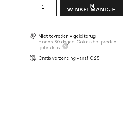
IN
+
WINKELMANDJE
Niet tevreden = geld terug,
binnen 60 dagen. Ook als het product
gebruikt is.
Gratis verzending vanaf € 25