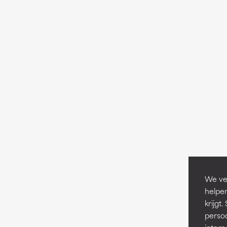
We ver
helpen
krijg
persoo