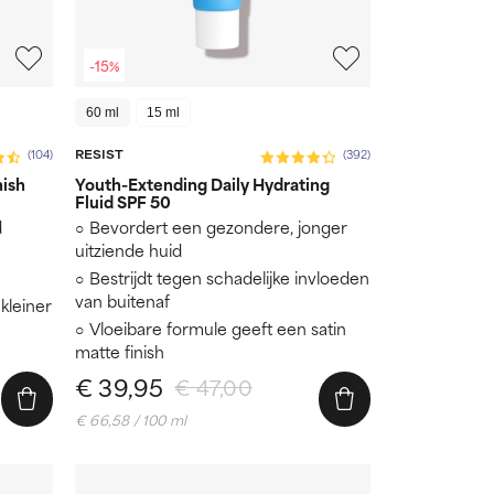
-15%
60 ml
15 ml
RESIST
(104)
(392)
nish
Youth-Extending Daily Hydrating
Fluid SPF 50
d
Bevordert een gezondere, jonger
uitziende huid
Bestrijdt tegen schadelijke invloeden
van buitenaf
kleiner
Vloeibare formule geeft een satin
matte finish
€ 39,95
€ 47,00
€ 66,58 / 100 ml