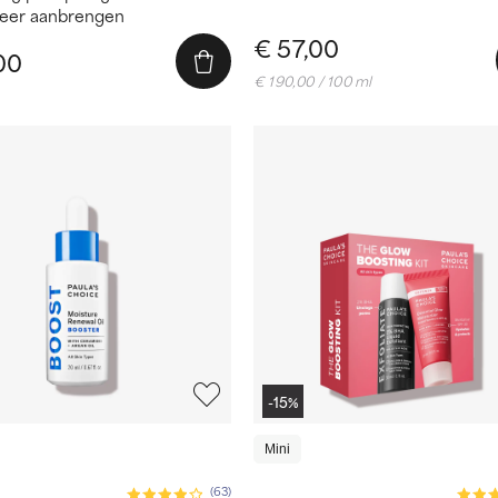
keer aanbrengen
€ 57,00
00
€ 190,00 / 100 ml
-15%
Mini
(63)