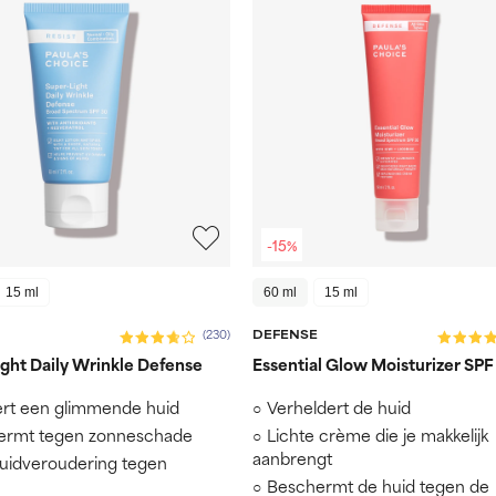
-15%
15 ml
60 ml
15 ml
DEFENSE
(230)
ght Daily Wrinkle Defense
Essential Glow Moisturizer SPF
rt een glimmende huid
Verheldert de huid
ermt tegen zonneschade
Lichte crème die je makkelijk
aanbrengt
uidveroudering tegen
Beschermt de huid tegen de