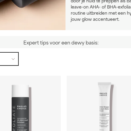
door je huid te preppen als b
leave-on AHA- of BHA-exfolian
routine uitbreiden met een 
jouw glow accentueert.
Expert tips voor een dewy basis: