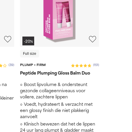
-20%
Full size
PLUMP + FIRM
(39)
(151)
Peptide Plumping Gloss Balm Duo
n na
Boost lipvolume & ondersteunt
gezonde collageenniveaus voor
vollere, zachtere lippen
kleiner
Voedt, hydrateert & verzacht met
een glossy finish die niet plakkerig
aanvoelt
Klinisch bewezen dat het de lippen
24 uur lang plumpt & gladder maakt