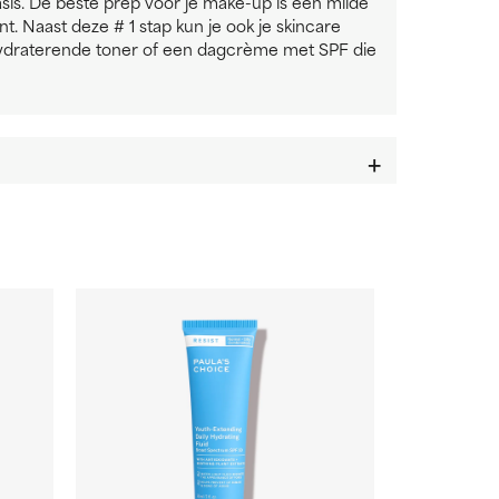
asis. De beste prep voor je make-up is een milde
t. Naast deze # 1 stap kun je ook je skincare
hydraterende toner of een dagcrème met SPF die