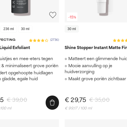
-15%
236 ml
30 ml
30 ml
RFECTING
(2736)
iquid Exfoliant
Shine Stopper Instant Matte Fi
uistjes en mee-eters tegen
Matteert een glimmende hui
t & minimaliseert grove poriën
Mooie aanvulling op je
huidverzorging
dert opgehoopte huidlagen
 gladde, egale huid
Maakt grove poriën zichtbaar 
15
€ 29,75
€ 39,00
€ 35,00
 100 ml
€ 99,17 / 100 ml