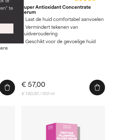
ok te
cid
Super Antioxidant Concentrate
en" te
Serum
aar
Laat de huid comfortabel aanvoelen
Vermindert tekenen van
huidveroudering
Geschikt voor de gevoelige huid
dere
€ 57,00
€ 190,00 / 100 ml