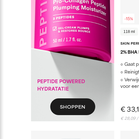
-15%
118 ml
SKIN PE
2% BHA L
Gaat p
Reinig
Verwij
PEPTIDE POWERED
voor een
HYDRATATIE
SHOPPEN
€ 33,
€ 28,09 /