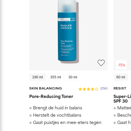
-15%
190 ml
355 ml
30 ml
60 ml
SKIN BALANCING
RESIST
(256)
Pore-Reducing Toner
Super-Li
SPF 30
Brengt de huid in balans
Mattee
Herstelt de vochtbalans
Besch
Gaat puistjes en mee-eters tegen
Gaat h