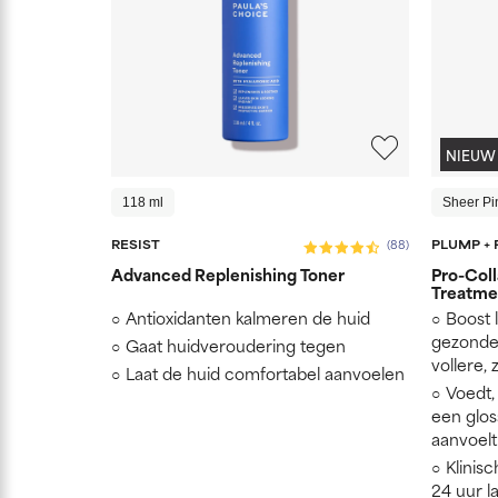
NIEUW
118 ml
Sheer Pi
RESIST
PLUMP + 
(88)
Advanced Replenishing Toner
Pro-Coll
Treatme
Antioxidanten kalmeren de huid
Boost 
gezonde
Gaat huidveroudering tegen
vollere,
Laat de huid comfortabel aanvoelen
Voedt,
een gloss
aanvoelt
Klinis
24 uur l