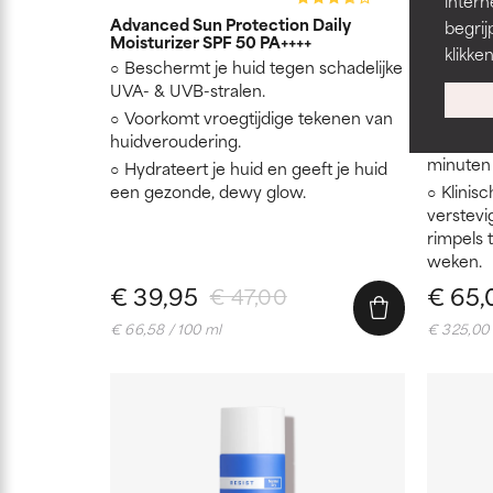
intern
Advanced Sun Protection Daily
Pro-Coll
begrij
Moisturizer SPF 50 PA++++
Booster
klikke
Beschermt je huid tegen schadelijke
Multi-
UVA- & UVB-stralen.
jonger u
Voorkomt vroegtijdige tekenen van
Klinis
huidveroudering.
fijne lij
minuten
Hydrateert je huid en geeft je huid
een gezonde, dewy glow.
Klinis
verstevi
rimpels 
weken.
€ 39,95
€ 65,
€ 47,00
€ 66,58 / 100 ml
€ 325,00 