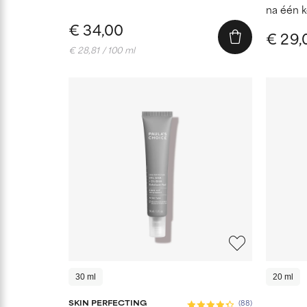
na één 
€ 34,00
€ 29,
€ 28,81 / 100 ml
30 ml
20 ml
SKIN PERFECTING
(88)