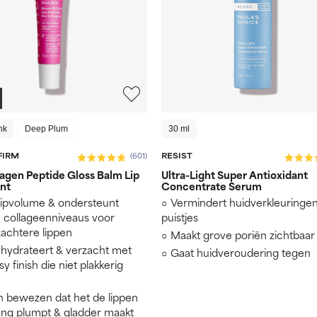
nk
Deep Plum
30 ml
FIRM
RESIST
(601)
agen Peptide Gloss Balm Lip
Ultra-Light Super Antioxidant
nt
Concentrate Serum
lipvolume & ondersteunt
Vermindert huidverkleuringe
 collageenniveaus voor
puistjes
 zachtere lippen
Maakt grove poriën zichtbaar 
 hydrateert & verzacht met
Gaat huidveroudering tegen
y finish die niet plakkerig
ch bewezen dat het de lippen
ang plumpt & gladder maakt