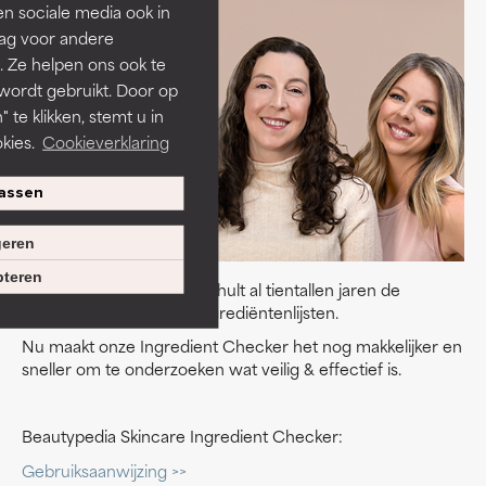
len sociale media ook in
rag voor andere
. Ze helpen ons ook te
 wordt gebruikt. Door op
 te klikken, stemt u in
kies.
Cookieverklaring
assen
eren
teren
Ons team van experts onthult al tientallen jaren de
waarheid achter lange ingrediëntenlijsten.
Nu maakt onze Ingredient Checker het nog makkelijker en
sneller om te onderzoeken wat veilig & effectief is.
Beautypedia Skincare Ingredient Checker:
Gebruiksaanwijzing