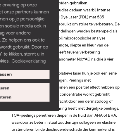
geen voorgeschreven retinoïden gebruiken.
e ervaring op onze
Laserbehandeling:
Er zijn studies gedaan waarbij Intense
et onze partners kunnen
Pulsed Light (IPL) en Pulsed Dye Laser (PDL) met 585
en op je persoonlijke
nanometer (nm) licht zijn gebruikt om striae te verbeteren. De
len sociale media ook in
resultaten na vijf laserbehandelingen werden bestempeld als
rag voor andere
klinische verbetering, waarbij microscopische analyse
. Ze helpen ons ook te
verbetering aantoonde in lengte, diepte en kleur van de
 wordt gebruikt. Door op
huidstriemen. Onderzoek heeft tevens verbetering
 te klikken, stemt u in
aangetoond bij een 1.064 nanometer Nd:YAG na drie à vier
kies.
Cookieverklaring
behandelingen.
Peeling:
Behalve een niet-ablatieve laser kun je ook een serie
assen
chemische peelings overwegen. Peelings met
trichloorazijnzuur (TCA) kunnen een positief effect hebben op
eren
striae, mits daarbij de juiste concentratie wordt gebruikt
teren
(20%) en die wordt aangebracht door een dermatoloog of
cosmetisch chirurg die ervaring heeft met dergelijke peelings.
TCA-peelings penetreren dieper in de huid dan AHA of BHA,
waardoor ze beter in staat zouden zijn collageen en elastine
te stimuleren bij de diepliggende schade die kenmerkend is