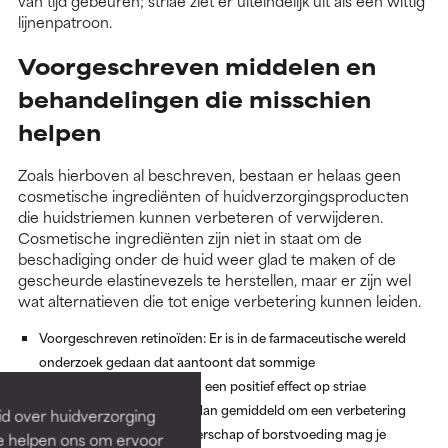
van tijd gebeuren; striae ziet er uiteindelijk uit als een wittig
lijnenpatroon.
Voorgeschreven middelen en
behandelingen die misschien
helpen
Zoals hierboven al beschreven, bestaan er helaas geen
cosmetische ingrediënten of huidverzorgingsproducten
die huidstriemen kunnen verbeteren of verwijderen.
Cosmetische ingrediënten zijn niet in staat om de
beschadiging onder de huid weer glad te maken of de
gescheurde elastinevezels te herstellen, maar er zijn wel
wat alternatieven die tot enige verbetering kunnen leiden.
Voorgeschreven retinoïden:
Er is in de farmaceutische wereld
onderzoek gedaan dat aantoont dat sommige
voorgeschreven retinoïden een positief effect op striae
kunnen hebben. Het gaat dan gemiddeld om een verbetering
id over huidverzorging
van 20%. Let op, bij zwangerschap of borstvoeding mag je
Ze helpen ons om ervoor