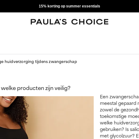
15% korting op summer essentials
ige huidverzorging tijdens zwangerschap
welke producten zijn veilig?
Een zwangerschap
meestal gepaard 
zowel de gezondhe
toekomstige moed
welke huidverzorg
gebruiken? Is sali
met glycolzuur? En