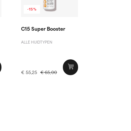
-15%
C15 Super Booster
ALLE HUIDTYPEN
€ 55,25
€ 65,00