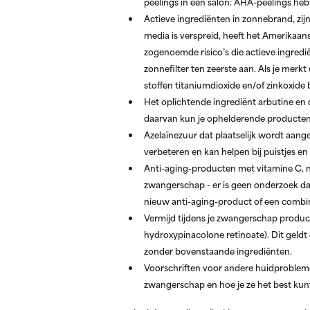
peelings in een salon: AHA-peelings he
Actieve ingrediënten in zonnebrand,
zij
media is verspreid, heeft het Amerika
zogenoemde risico’s die actieve ingred
zonnefilter ten zeerste aan. Als je merk
stoffen titaniumdioxide en/of zinkoxide
Het oplichtende ingrediënt arbutine
en d
daarvan kun je ophelderende producten 
Azelaïnezuur
dat plaatselijk wordt aange
verbeteren en kan helpen bij puistjes en
Anti-aging-producten met vitamine C,
n
zwangerschap - er is geen onderzoek dat
nieuw anti-aging-product of een combinat
Vermijd tijdens je zwangerschap product
hydroxypinacolone retinoate). Dit geld
zonder bovenstaande ingrediënten.
Voorschriften voor andere huidproblem
zwangerschap en hoe je ze het best kun