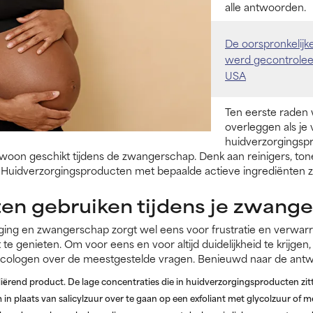
alle antwoorden.
De oorspronkelijke 
werd gecontroleer
USA
Ten eerste raden w
overleggen als je 
huidverzorgingspr
woon geschikt tijdens de zwangerschap. Denk aan reinigers, ton
Huidverzorgingsproducten met bepaalde actieve ingrediënten zi
ten gebruiken tijdens je zwang
ging en zwangerschap zorgt wel eens voor frustratie en verwarr
t te genieten. Om voor eens en voor altijd duidelijkheid te krijg
ecologen over de meestgestelde vragen. Benieuwd naar de ant
oliёrend product. De lage concentraties die in huidverzorgingsproducten zit
n plaats van salicylzuur over te gaan op een exfoliant met glycolzuur of 