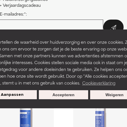
+ Verjaardagscadeau
E-mailadres:*:
*Door je in te schrijven voor deze online cursus abonneer je je ook op de Paul
tellen de waarheid over huidverzorging en over onze cookies. 
ook € 10 korting op je volgende aankoop boven de € 40.
 ons om ervoor te zorgen dat je de beste ervaring op onze web
t. Samen met onze partners kunnen we advertenties afstemmen o
nlijke interesses. Cookies stellen sociale media ook in staat om j
etgedrag voor andere doeleinden te gebruiken. Ze helpen ons o
pen hoe onze site wordt gebruikt. Door op "Alle cookies accepter
Aanbevolen producten
n, stemt u in met ons gebruik van cookies.
Cookieverklaring
Aanpassen
Accepteren
Weigeren