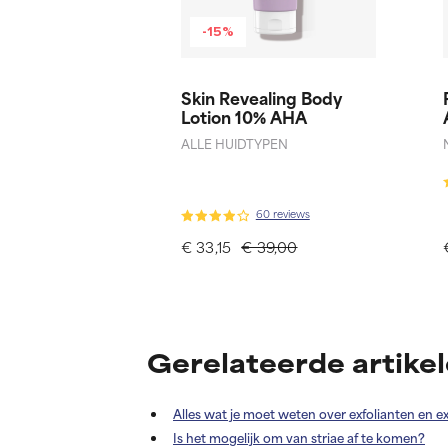
-15%
Skin Revealing Body
Lotion 10% AHA
ALLE HUIDTYPEN
60 reviews
€ 33,15
€ 39,00
Gerelateerde artike
Alles wat je moet weten over exfolianten en ex
Is het mogelijk om van striae af te komen?