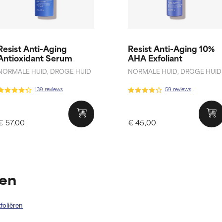
Resist Anti-Aging
Resist Anti-Aging 10%
Antioxidant Serum
AHA Exfoliant
NORMALE HUID, DROGE HUID
NORMALE HUID, DROGE HUID
139 reviews
59 reviews
€ 57,00
€ 45,00
len
foliëren