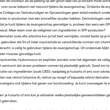
bben de voorkeur als de peeling op een groot deel van je lichaam moet wor
n voor zover bekend niet risicovol tijdens de zwangerschap. Ondanks de an
anse College van Verloskundigen en Gynaecologen geen enkel medisch ond
iënten in producten met een zonnefilter zouden hebben. Dermatologen rad
t dat je huid tijdens de zwangerschap gevoeliger is, probeer dan eens een S
 bevat. Meer lezen over de veiligheid van ingrediënten in SPF-producten?
erivaten zoals alfa-arbutine kun je het best vermijden, omdat beide op je h
gebruiken die 5% of meer niacinamide en verschillende vormen van vitami
bracht, is veilig te gebruiken tijdens de zwangerschap. Uit onderzoek blijk
 een rosacea-gevoelige huid.
iacinamide, hyaluronzuur en peptiden worden over het algemeen als veili
 aantoont dat ze een probleem vormen bij plaatselijk gebruik. Goed om te h
ie van ingrediënten (zoals CBD), raadpleeg je huisarts of arts voor advies
en met retinol (vitamine A)
, retinol op recept of bepaalde retinol derivaten 
t overigens ook tijdens het geven van borstvoeding. Je kunt overwegen te 
en:
je huisarts of arts kan je adviseren welke plaatselijke geneesmiddelen ge
t gebruiken.