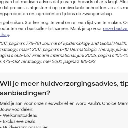
ng van het medisch advies dat je van je huisarts of arts krijgt. Alle
at precies is afgestemd op je individuele behoeften. Je arts moe
ingsproducten en ingrediënten tijdens de zwangerschap.
te gebruiken. Sterker nog: te veel om er een lijst van te maken. 
roducten een bestseller-lijst samen. Maak je op voor
onze bestver
schap
.
 2017, pagina's 778-781 Journal of Epidemiology and Global Health,
atology, maart 2017, pagina's 6-10 Dermatologic Therapy, juli-au
agina's 665-667 Precarie International, juni 2005, pagina's 100-1
 473-492 Teratology, mei 2001, pagina's 186-192
Wil je meer huidverzorgingsadvies, ti
aanbiedingen?
Meld je aan voor onze nieuwsbrief en word Paula's Choice Mem
Jouw voordelen:
+ Welkomstcadeau
+ Exclusieve deals
+ Huidverzorgingsadvies