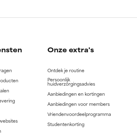
ensten
Onze extra's
vragen
Ontdek je routine
Persoonlijk
roducten
huidverzorgingsadvies
talen
Aanbiedingen en kortingen
evering
Aanbiedingen voor members
Vriendenvoordeelprogramma
 websites
Studentenkorting
n