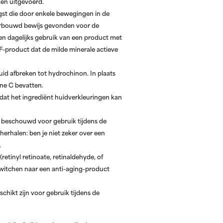
den uitgevoerd.
gst die door enkele bewegingen in de
erbouwd bewijs gevonden voor de
en dagelijks gebruik van een product met
PF-product dat de milde minerale actieve
uid afbreken tot hydrochinon. In plaats
ne C bevatten.
t dat het ingrediënt huidverkleuringen kan
g beschouwd voor gebruik tijdens de
erhalen: ben je niet zeker over een
.
(retinyl retinoate, retinaldehyde, of
switchen naar een anti-aging-product
schikt zijn voor gebruik tijdens de