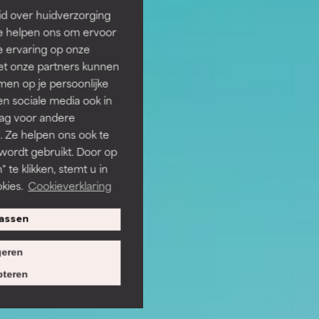
id over huidverzorging
Ze helpen ons om ervoor
e ervaring op onze
et onze partners kunnen
en op je persoonlijke
len sociale media ook in
rag voor andere
. Ze helpen ons ook te
 wordt gebruikt. Door op
 te klikken, stemt u in
kies.
Cookieverklaring
assen
eren
teren