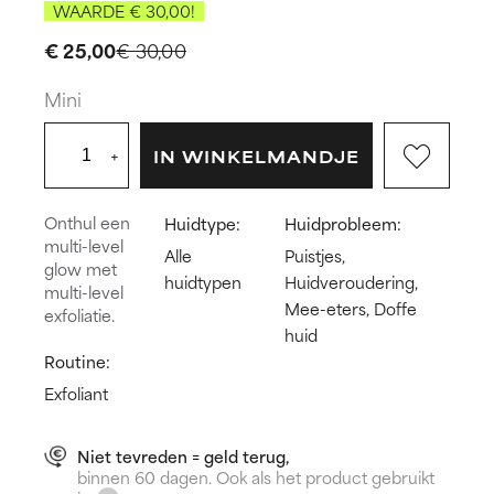
WAARDE € 30,00!
€ 25,00
€ 30,00
Mini
+
IN WINKELMANDJE
Onthul een
Huidtype:
Huidprobleem:
multi-level
Alle
Puistjes,
glow met
huidtypen
Huidveroudering,
multi-level
Mee-eters, Doffe
exfoliatie.
huid
Routine:
Exfoliant
Niet tevreden = geld terug,
binnen 60 dagen. Ook als het product gebruikt