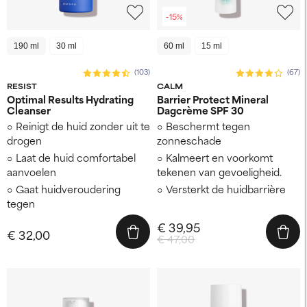
-15%
190 ml
30 ml
60 ml
15 ml
(103)
(67)
RESIST
CALM
Optimal Results Hydrating
Barrier Protect Mineral
Cleanser
Dagcrème SPF 30
Reinigt de huid zonder uit te
Beschermt tegen
drogen
zonneschade
Laat de huid comfortabel
Kalmeert en voorkomt
aanvoelen
tekenen van gevoeligheid.
Gaat huidveroudering
Versterkt de huidbarrière
tegen
€ 39,95
€ 32,00
€ 47,00