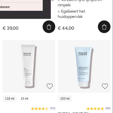
de huidtextuur
rimpels
teren
Vermindert roodheid
Egaliseert het
zichtbaar
huidoppervlak
€ 39,00
€ 44,00
118 ml
15 ml
103 ml
(110)
(88)