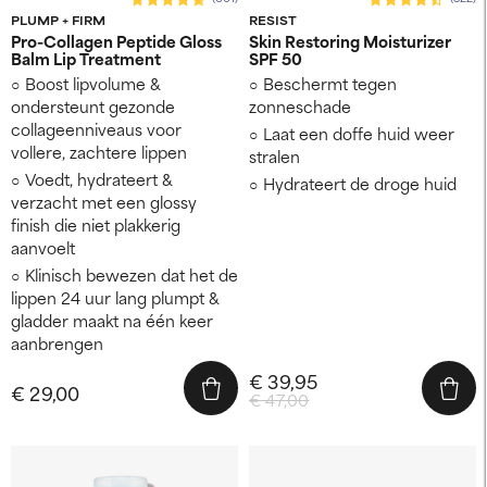
PLUMP + FIRM
RESIST
Pro-Collagen Peptide Gloss
Skin Restoring Moisturizer
Balm Lip Treatment
SPF 50
Boost lipvolume &
Beschermt tegen
ondersteunt gezonde
zonneschade
collageenniveaus voor
Laat een doffe huid weer
vollere, zachtere lippen
stralen
Voedt, hydrateert &
Hydrateert de droge huid
verzacht met een glossy
finish die niet plakkerig
aanvoelt
Klinisch bewezen dat het de
lippen 24 uur lang plumpt &
gladder maakt na één keer
aanbrengen
€ 39,95
€ 29,00
€ 47,00