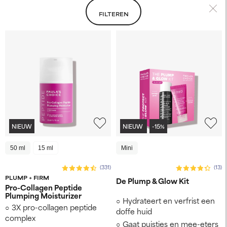
FILTEREN
NIEUW
NIEUW
-15%
50 ml
15 ml
Mini
(331)
(13)
PLUMP + FIRM
De Plump & Glow Kit
Pro-Collagen Peptide
Plumping Moisturizer
Hydrateert en verfrist een
3X pro-collagen peptide
doffe huid
complex
Gaat puistjes en mee-eters