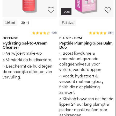
-20%
198 ml
30 ml
Full size
(96)
(151)
DEFENSE
PLUMP + FIRM
Hydrating Gel-to-Cream
Peptide Plumping Gloss Balm
Cleanser
Duo
Verwijdert make-up
Boost lipvolume &
ondersteunt gezonde
Versterkt de huidbarrière
collageenniveaus voor
Beschermt de huid tegen
vollere, zachtere lippen
de schadelijke effecten van
Voedt, hydrateert &
vervuiling.
verzacht met een glossy
finish die niet plakkerig
aanvoelt
Klinisch bewezen dat het de
lippen 24 uur lang plumpt &
gladder maakt na één keer
aanbrengen