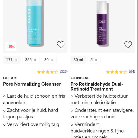
-15%
177 ml
355 ml
30 ml
30 ml
5 ml
(325)
(64)
CLEAR
CLINICAL
Pore Normalizing Cleanser
Pro Retinaldehyde Dual-
Retinoid Treatment
Laat de huid schoon en fris
Verbetert de huidtextuur
aanvoelen
met minimale irritatie
Zacht voor je huid, hard
Ondersteunt een stevigere,
tegen puistjes
veerkrachtigere huid
Verwijdert overtollig talg
Vermindert
huidverkleuringen & fijne
lijntjes en rimpels