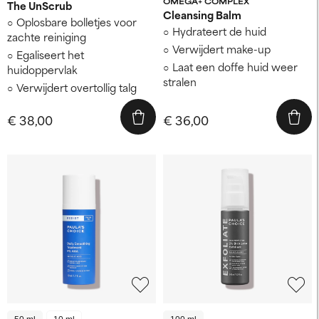
OMEGA+ COMPLEX
The UnScrub
Cleansing Balm
Oplosbare bolletjes voor
Hydrateert de huid
zachte reiniging
Verwijdert make-up
Egaliseert het
Laat een doffe huid weer
huidoppervlak
stralen
Verwijdert overtollig talg
€ 38,00
€ 36,00