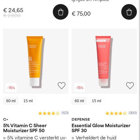
€ 24,65
€ 75,00
€ 29,00
-15%
-15%
60 ml
15 ml
60 ml
15 ml
(123)
(300)
C+
DEFENSE
5% Vitamin C Sheer
Essential Glow Moisturizer
Moisturizer SPF 50
SPF 30
5% vitamine C versterkt uv-
Verheldert de huid