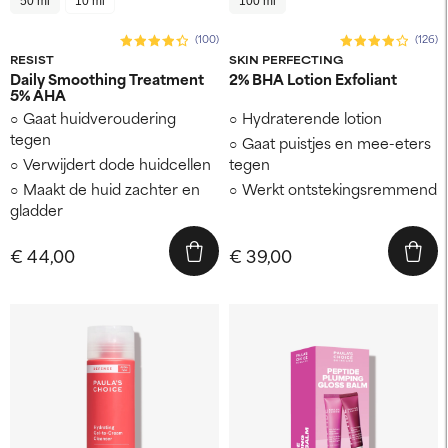
50 ml
10 ml
100 ml
(100)
(126)
RESIST
SKIN PERFECTING
Daily Smoothing Treatment
2% BHA Lotion Exfoliant
5% AHA
Gaat huidveroudering
Hydraterende lotion
tegen
Gaat puistjes en mee-eters
Verwijdert dode huidcellen
tegen
Maakt de huid zachter en
Werkt ontstekingsremmend
gladder
€ 44,00
€ 39,00