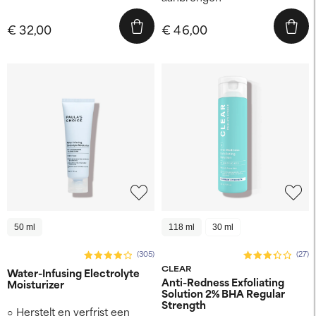
€ 32,00
€ 46,00
50 ml
118 ml
30 ml
(305)
(27)
CLEAR
Water-Infusing Electrolyte
Anti-Redness Exfoliating
Moisturizer
Solution 2% BHA Regular
Strength
Herstelt en verfrist een