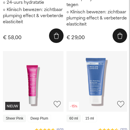
24-uurs hydratatie
tegen
Klinisch bewezen: zichtbaar
Klinisch bewezen: zichtbaar
plumping effect & verbeterde
plumping effect & verbeterde
elasticiteit
elasticiteit
€ 58,00
€ 29,00
NIEUW
-15%
Sheer Pink
Deep Plum
60 ml
15 ml
(601)
(322)