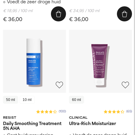
Voedt de zeer droge huid
€ 18,95 / 100 ml
€ 34,95 / 100 ml
€ 36,00
€ 36,00
50 ml
10 ml
60 ml
(100)
(65)
RESIST
CLINICAL
Daily Smoothing Treatment
Ultra-Rich Moisturizer
5% AHA
Gaat huidveroudering
Voedt de zeer droge huid