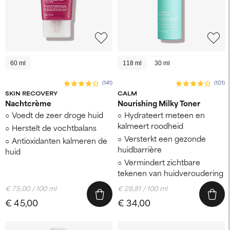
60 ml
118 ml
30 ml
(141)
(101)
SKIN RECOVERY
CALM
Nachtcrème
Nourishing Milky Toner
Voedt de zeer droge huid
Hydrateert meteen en
kalmeert roodheid
Herstelt de vochtbalans
Versterkt een gezonde
Antioxidanten kalmeren de
huidbarrière
huid
Vermindert zichtbare
tekenen van huidveroudering
€ 75,00 / 100 ml
€ 28,81 / 100 ml
€ 45,00
€ 34,00