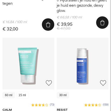
tegen
je huid een gezonde, dewy
glow.
€ 66,58 / 100 ml
€ 16,84 / 100 ml
€ 39,95
€ 32,00
€ 47,00
60 ml
15 ml
30 ml
(73)
(139)
CALM
RESIST