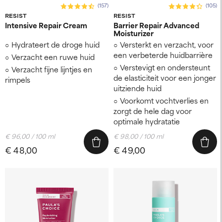
(157)
(105)
RESIST
RESIST
Intensive Repair Cream
Barrier Repair Advanced
Moisturizer
Hydrateert de droge huid
Versterkt en verzacht, voor
een verbeterde huidbarrière
Verzacht een ruwe huid
Verstevigt en ondersteunt
Verzacht fijne lijntjes en
de elasticiteit voor een jonger
rimpels
uitziende huid
Voorkomt vochtverlies en
zorgt de hele dag voor
optimale hydratatie
€ 96,00 / 100 ml
€ 98,00 / 100 ml
€ 48,00
€ 49,00