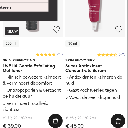
teren
NIEUW
100 ml
30 ml
(111)
(241)
SKIN PERFECTING
SKIN RECOVERY
1% BHA Gentle Exfoliating
Super Antioxidant
Gel Toner
Concentrate Serum
Klinisch bewezen: kalmeert
Antioxidanten kalmeren de
& vermindert discomfort
huid
Ontstopt poriën & verzacht
Gaat vochtverlies tegen
de huidtextuur
Voedt de zeer droge huid
Vermindert roodheid
zichtbaar
€ 39,00 / 100 ml
€ 150,00 / 100 ml
€ 39,00
€ 45,00