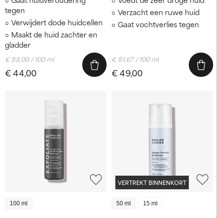
tegen
Verzacht een ruwe huid
Verwijdert dode huidcellen
Gaat vochtverlies tegen
Maakt de huid zachter en
gladder
€ 88,00 / 100 ml
€ 81,67 / 100 ml
€ 44,00
€ 49,00
VERTREKT BINNENKORT
100 ml
50 ml
15 ml