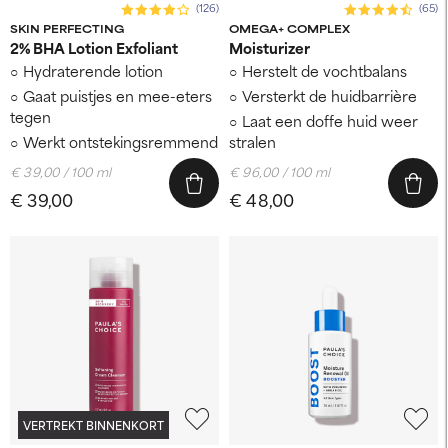
(126)
(65)
SKIN PERFECTING
OMEGA+ COMPLEX
2% BHA Lotion Exfoliant
Moisturizer
Hydraterende lotion
Herstelt de vochtbalans
Gaat puistjes en mee-eters
Versterkt de huidbarrière
tegen
Laat een doffe huid weer
Werkt ontstekingsremmend
stralen
€ 39,00 / 100 ml
€ 96,00 / 100 ml
€ 39,00
€ 48,00
VERTREKT BINNENKORT