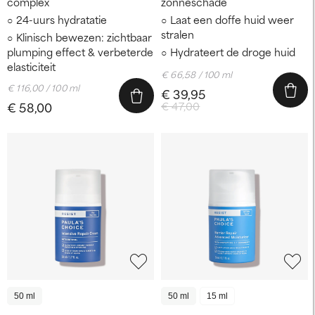
complex
zonneschade
24-uurs hydratatie
Laat een doffe huid weer
stralen
Klinisch bewezen: zichtbaar
plumping effect & verbeterde
Hydrateert de droge huid
elasticiteit
€ 66,58 / 100 ml
€ 116,00 / 100 ml
€ 39,95
€ 58,00
€ 47,00
50 ml
50 ml
15 ml