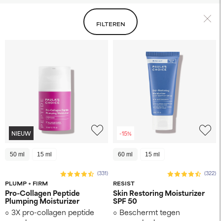
FILTEREN
NIEUW
-15%
50 ml
15 ml
60 ml
15 ml
(331)
(322)
PLUMP + FIRM
RESIST
Pro-Collagen Peptide
Skin Restoring Moisturizer
Plumping Moisturizer
SPF 50
3X pro-collagen peptide
Beschermt tegen