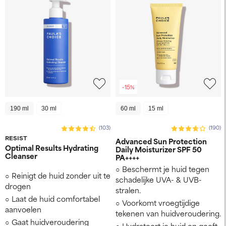
-15%
190 ml
30 ml
60 ml
15 ml
(103)
(190)
RESIST
Advanced Sun Protection
Optimal Results Hydrating
Daily Moisturizer SPF 50
Cleanser
PA++++
Beschermt je huid tegen
Reinigt de huid zonder uit te
schadelijke UVA- & UVB-
drogen
stralen.
Laat de huid comfortabel
Voorkomt vroegtijdige
aanvoelen
tekenen van huidveroudering.
Gaat huidveroudering
Hydrateert je huid en geeft