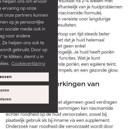
Over het algemeen zie je resultaat na 2-4 weken met
Ze helpen ons om ervoor
tweemaal daags gebruik (afhankelijk van je huidproblemen
e ervaring op onze
en de concentratie van je niacinamide-formule).
et onze partners kunnen
Voortdurend gebruik is een vereiste voor langdurige
en op je persoonlijke
verbetering en blijvende resultaten.
len sociale media ook in
De resultaten zullen na verloop van tijd steeds beter
rag voor andere
worden, maar verwacht niet dat je huid helemaal
. Ze helpen ons ook te
"porievrij" zal zijn - dat is met geen enkel
 wordt gebruikt. Door op
huidverzorgingsproduct mogelijk. Je huid heeft poriën
 te klikken, stemt u in
nodig voor veel essentiële functies. Wat je kunt
kies.
Cookieverklaring
verwachten: kleiner uitziende poriën, een egalere teint,
vervaagde fijne lijntjes en rimpels, en een gezonde glow.
assen
Mogelijke bijwerkingen van
eren
niacinamide
teren
Niacinamide wordt over het algemeen goed verdragen
en kalmeert de huid. Voor sommigen kan niacinamide
echter roodheid op de huid veroorzaken, zowel bij
plaatselijk gebruik als bij inname via een supplement.
Onderzoek naar roodheid die veroorzaakt wordt door