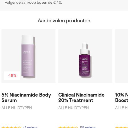
volgende aankoop boven de € 40.
Aanbevolen producten
-15%
5% Niacinamide Body
Clinical Niacinamide
10% 
Serum
20% Treatment
Boos
ALLE HUIDTYPEN
ALLE HUIDTYPEN
ALLE 
43 reviews
157 reviews