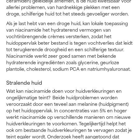
ceramiden) geleidelijk afnemen, is de huid kwetsbaar voor
allerlei problemen, van hardnekkige plekken met een
droge, schilferige huid tot het steeds gevoeliger worden.
Als je last hebt van een droge huid, kan lokale toepassing
van niacinamide het hydraterend vermogen van
vochtinbrengende crèmes versterken, zodat het
huidoppervlak beter bestand is tegen vochtverlies dat leidt
tot terugkerende droogheid en een schilferige textuur.
Niacinamide werkt zeer goed samen met bekende
hydraterende ingrediënten zoals glycerine, geurloze
plantolie, cholesterol, sodium PCA en natriumhyaluronaat.
Stralende huid
Wat kan niacinamide doen voor huidverkleuringen en
ongelijkmatige teint? Beide huidproblemen worden
veroorzaakt door een teveel aan melanine (huidpigment)
op het huidoppervlak. In concentraties van 5% en hoger
werkt niacinamide op verschillende manieren om nieuwe
huidverkleuringen te voorkomen. Tegelijkertijd helpt het
ook om bestaande huidverkleuringen te vervagen zodat je
teint egaler wordt. Onderzoek heeft aangetoond dat