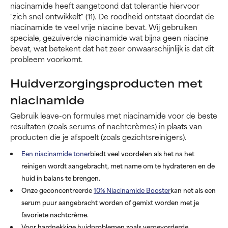
niacinamide heeft aangetoond dat tolerantie hiervoor
"zich snel ontwikkelt" (11). De roodheid ontstaat doordat de
niacinamide te veel vrije niacine bevat. Wij gebruiken
speciale, gezuiverde niacinamide wat bijna geen niacine
bevat, wat betekent dat het zeer onwaarschijnlijk is dat dit
probleem voorkomt.
Huidverzorgingsproducten met
niacinamide
Gebruik leave-on formules met niacinamide voor de beste
resultaten (zoals serums of nachtcrèmes) in plaats van
producten die je afspoelt (zoals gezichtsreinigers).
Een niacinamide toner
biedt veel voordelen als het na het
reinigen wordt aangebracht, met name om te hydrateren en de
huid in balans te brengen.
Onze geconcentreerde
10% Niacinamide Booster
kan net als een
serum puur aangebracht worden of gemixt worden met je
favoriete nachtcrème.
Voor hardnekkige huidproblemen zoals vergevorderde