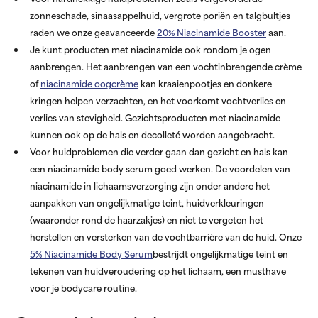
zonneschade, sinaasappelhuid, vergrote poriën en talgbultjes
raden we onze geavanceerde
20% Niacinamide Booster
aan.
Je kunt producten met niacinamide ook rondom je ogen
aanbrengen. Het aanbrengen van een vochtinbrengende crème
of
niacinamide oogcrème
kan kraaienpootjes en donkere
kringen helpen verzachten, en het voorkomt vochtverlies en
verlies van stevigheid. Gezichtsproducten met niacinamide
kunnen ook op de hals en decolleté worden aangebracht.
Voor huidproblemen die verder gaan dan gezicht en hals kan
een niacinamide body serum goed werken. De voordelen van
niacinamide in lichaamsverzorging zijn onder andere het
aanpakken van ongelijkmatige teint, huidverkleuringen
(waaronder rond de haarzakjes) en niet te vergeten het
herstellen en versterken van de vochtbarrière van de huid. Onze
5% Niacinamide Body Serum
bestrijdt ongelijkmatige teint en
tekenen van huidveroudering op het lichaam, een musthave
voor je bodycare routine.