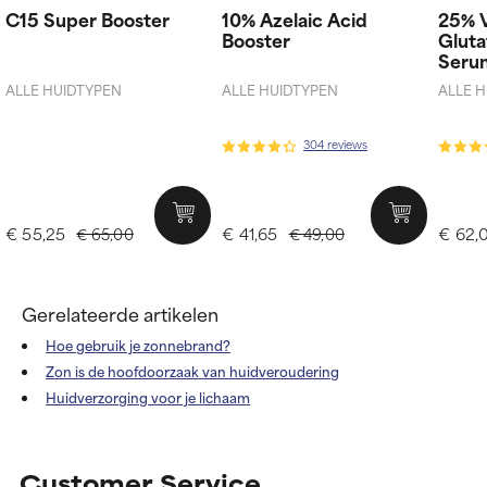
C15 Super Booster
10% Azelaic Acid
25% V
Booster
Gluta
Seru
ALLE HUIDTYPEN
ALLE HUIDTYPEN
ALLE 
304 reviews
€ 55,25
€ 41,65
€ 62,
€ 65,00
€ 49,00
Gerelateerde artikelen
Hoe gebruik je zonnebrand?
Zon is de hoofdoorzaak van huidveroudering
Huidverzorging voor je lichaam
Customer Service