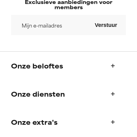
Exclusieve aanbiedingen voor
members
Verstuur
Onze beloftes
Wie we zijn
Onze diensten
Paula's verhaal
Wetenschappelijke adviesraad
Veelgestelde vragen
Onze extra's
Vragen over producten
Bestellen & betalen