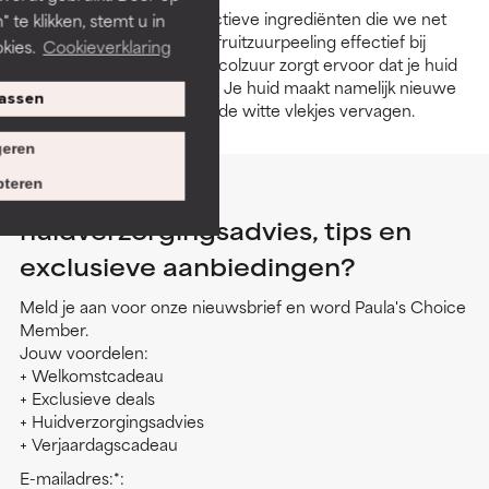
Naast een product met actieve ingrediënten die we net
 te klikken, stemt u in
hebben genoemd, is een fruitzuurpeeling effectief bij
kies.
Cookieverklaring
witte pigmentvlekken. Glucolzuur zorgt ervoor dat je huid
gladder en zachter wordt. Je huid maakt namelijk nieuwe
assen
huidcellen aan, waardoor de witte vlekjes vervagen.
eren
teren
Wil je meer
huidverzorgingsadvies, tips en
exclusieve aanbiedingen?
Meld je aan voor onze nieuwsbrief en word Paula's Choice
Member.
Jouw voordelen:
+ Welkomstcadeau
+ Exclusieve deals
+ Huidverzorgingsadvies
+ Verjaardagscadeau
E-mailadres:*: