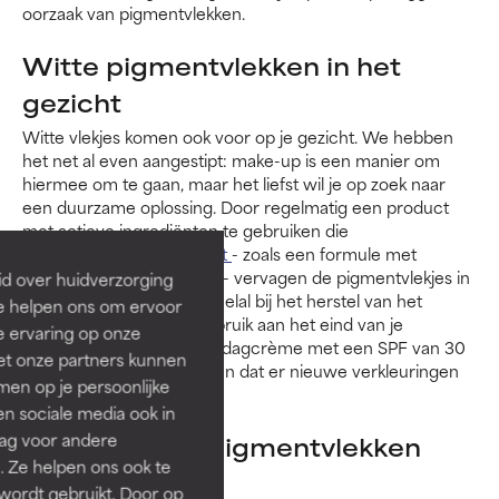
oorzaak van pigmentvlekken.
Witte pigmentvlekken in het
gezicht
Witte vlekjes komen ook voor op je gezicht. We hebben
het net al even aangestipt: make-up is een manier om
hiermee om te gaan, maar het liefst wil je op zoek naar
een duurzame oplossing. Door regelmatig een product
met actieve ingrediënten te gebruiken die
huidverkleuringen aanpakt
- zoals een formule met
bakuchiol en niacinamide - vervagen de pigmentvlekjes in
id over huidverzorging
je gezicht. Retinol helpt veelal bij het herstel van het
Ze helpen ons om ervoor
pigment in je gezicht. Gebruik aan het eind van je
e ervaring op onze
ochtendroutine altijd een dagcrème met een SPF van 30
et onze partners kunnen
of hoger, om te voorkomen dat er nieuwe verkleuringen
en op je persoonlijke
ontstaan.
len sociale media ook in
rag voor andere
Kunnen witte pigmentvlekken
. Ze helpen ons ook te
verdwijnen?
 wordt gebruikt. Door op