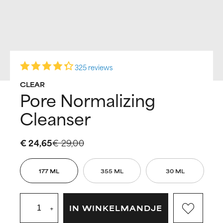
325 reviews
CLEAR
Pore Normalizing
Cleanser
€ 24,65
€ 29,00
177 ML
355 ML
30 ML
+
IN WINKELMANDJE