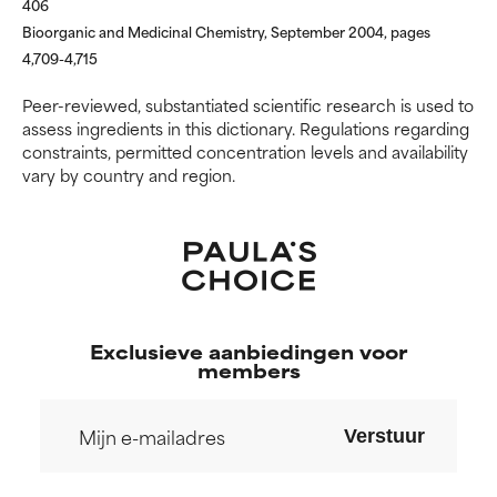
406
GEEN BEOORDELING
GEEN BEOORDELING
Bioorganic and Medicinal Chemistry, September 2004, pages
We hebben dit ingrediënt nog
We hebben dit ingrediënt nog
4,709-4,715
niet beoordeeld omdat we het
niet beoordeeld omdat we het
onderzoek ernaar nog niet
onderzoek ernaar nog niet
Peer-reviewed, substantiated scientific research is used to
hebben bekeken.
hebben bekeken.
assess ingredients in this dictionary. Regulations regarding
constraints, permitted concentration levels and availability
vary by country and region.
Exclusieve aanbiedingen voor
members
Verstuur