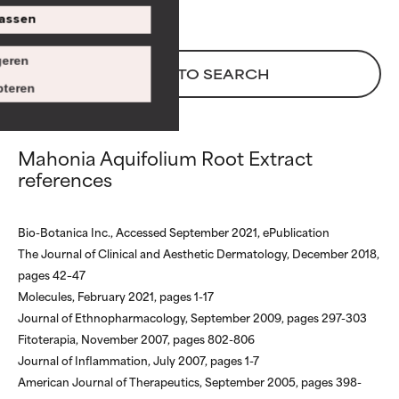
Doorgaans niet-irriterend maar
Doorgaans niet-irriterend maar
assen
kan esthetische, stabiliteits- of
kan esthetische, stabiliteits- of
andere problemen hebben die
andere problemen hebben die
eren
het nut ervan beperken.
het nut ervan beperken.
BACK TO SEARCH
teren
SLECHT
SLECHT
De kans op irritatie is aanwezig.
De kans op irritatie is aanwezig.
Mahonia Aquifolium Root Extract
Het risico wordt vergroot als
Het risico wordt vergroot als
references
het gecombineerd wordt met
het gecombineerd wordt met
andere problematische
andere problematische
ingrediënten.
ingrediënten.
Bio-Botanica Inc., Accessed September 2021, ePublication
SLECHTSTE
SLECHTSTE
The Journal of Clinical and Aesthetic Dermatology, December 2018,
pages 42–47
Kan irritatie, ontsteking,
Kan irritatie, ontsteking,
Molecules, February 2021, pages 1-17
droogheid, enz. veroorzaken.
droogheid, enz. veroorzaken.
Kan in sommige gevallen
Kan in sommige gevallen
Journal of Ethnopharmacology, September 2009, pages 297-303
voordelen bieden, maar over
voordelen bieden, maar over
Fitoterapia, November 2007, pages 802-806
het algemeen is bewezen dat
het algemeen is bewezen dat
Journal of Inflammation, July 2007, pages 1-7
het meer kwaad dan goed doet.
het meer kwaad dan goed doet.
American Journal of Therapeutics, September 2005, pages 398-