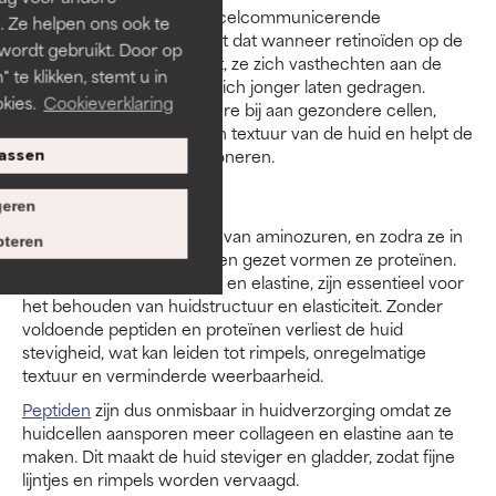
Retinoïden zijn krachtige celcommunicerende
. Ze helpen ons ook te
ingrediënten. Dat betekent dat wanneer retinoïden op de
 wordt gebruikt. Door op
huid worden aangebracht, ze zich vasthechten aan de
 te klikken, stemt u in
huidcellen en ze de huid zich jonger laten gedragen.
kies.
Cookieverklaring
Retinol draagt onder andere bij aan gezondere cellen,
verbetert de stevigheid en textuur van de huid en helpt de
huid als barrière te functioneren.
assen
Peptiden
eren
Peptiden zijn korte ketens van aminozuren, en zodra ze in
teren
specifieke volgorde worden gezet vormen ze proteïnen.
Proteïnen, zoals collageen en elastine, zijn essentieel voor
het behouden van huidstructuur en elasticiteit. Zonder
voldoende peptiden en proteïnen verliest de huid
stevigheid, wat kan leiden tot rimpels, onregelmatige
textuur en verminderde weerbaarheid.
Peptiden
zijn dus onmisbaar in huidverzorging omdat ze
huidcellen aansporen meer collageen en elastine aan te
maken. Dit maakt de huid steviger en gladder, zodat fijne
lijntjes en rimpels worden vervaagd.