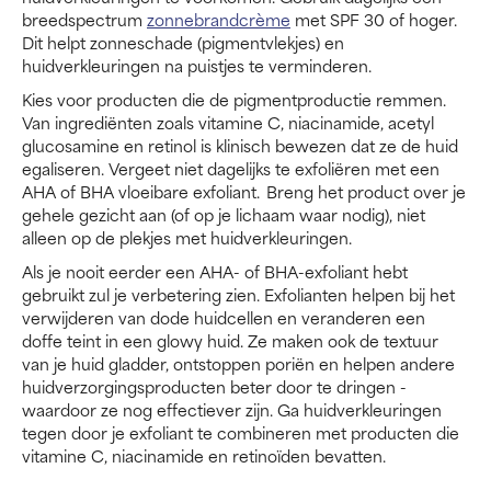
breedspectrum
zonnebrandcrème
met SPF 30 of hoger.
Dit helpt zonneschade (pigmentvlekjes) en
huidverkleuringen na puistjes te verminderen.
Kies voor producten die de pigmentproductie remmen.
Van ingrediënten zoals vitamine C, niacinamide, acetyl
glucosamine en retinol is klinisch bewezen dat ze de huid
egaliseren. Vergeet niet dagelijks te exfoliëren met een
AHA of BHA vloeibare exfoliant. Breng het product over je
gehele gezicht aan (of op je lichaam waar nodig), niet
alleen op de plekjes met huidverkleuringen.
Als je nooit eerder een AHA- of BHA-exfoliant hebt
gebruikt zul je verbetering zien. Exfolianten helpen bij het
verwijderen van dode huidcellen en veranderen een
doffe teint in een glowy huid. Ze maken ook de textuur
van je huid gladder, ontstoppen poriën en helpen andere
huidverzorgingsproducten beter door te dringen -
waardoor ze nog effectiever zijn. Ga huidverkleuringen
tegen door je exfoliant te combineren met producten die
vitamine C, niacinamide en retinoïden bevatten.