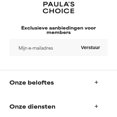
Exclusieve aanbiedingen voor
members
Verstuur
Onze beloftes
Wie we zijn
Onze diensten
Paula's verhaal
Wetenschappelijke adviesraad