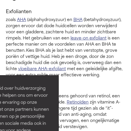
Exfolianten
zoals
AHA
(alphahydroxyzuur) en
BHA
(betahydroxyzuur),
zorgen ervoor dat dode huidcellen worden verwijderd
voor een gladdere, zachtere huid en minder zichtbare
rimpels. Het gebruiken van een
leave-on exfoliant
is een
perfecte manier om de voordelen van AHA en BHA te
benutten. Kies BHA als je last hebt van verstopte, grove
poriën of vettige huid. Heb je een droge, door de zon
beschadigde huid die ook gevoelig is, overweeg dan een
lichte
vloeibare AHA-exfoliant
met een geleidelijke afgifte,
voor een extra milde maar effectieve werking.
Retinoïden
id over huidverzorging
Ze helpen ons om ervoor
Je hebt waarschijnlijk wel eens gehoord van retinol, een
populaire vorm van retinoïde.
Retinoïden
zijn vitamine A-
e ervaring op onze
derivaten en worden al langere tijd gezien als de “it”-
et onze partners kunnen
ingrediënten op het gebied van anti-aging, omdat
en op je persoonlijke
bewezen is dat ze rimpels vervagen, een ongelijkmatige
len sociale media ook in
teint verbeteren en de huid verstevigen.
rag voor andere