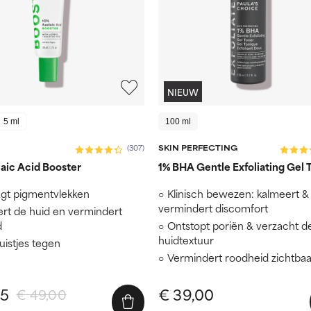
NIEUW
5 ml
100 ml
SKIN PERFECTING
(307)
aic Acid Booster
1% BHA Gentle Exfoliating Gel 
gt pigmentvlekken
Klinisch bewezen: kalmeert &
vermindert discomfort
rt de huid en vermindert
d
Ontstopt poriën & verzacht d
huidtextuur
uistjes tegen
Vermindert roodheid zichtbaa
65
€ 39,00
€ 49,00