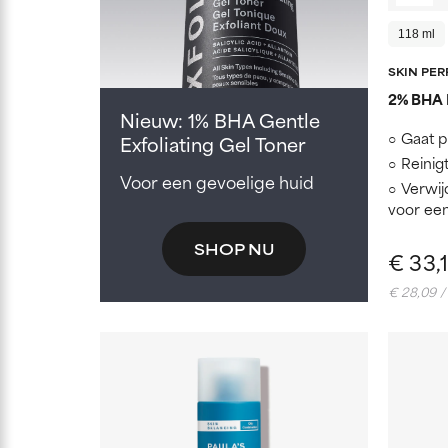
118 ml
SKIN PE
2% BHA L
Nieuw: 1% BHA Gentle
Gaat p
Exfoliating Gel Toner
Reinig
Voor een gevoelige huid
Verwij
voor een
SHOP NU
€ 33,
€ 28,09 /