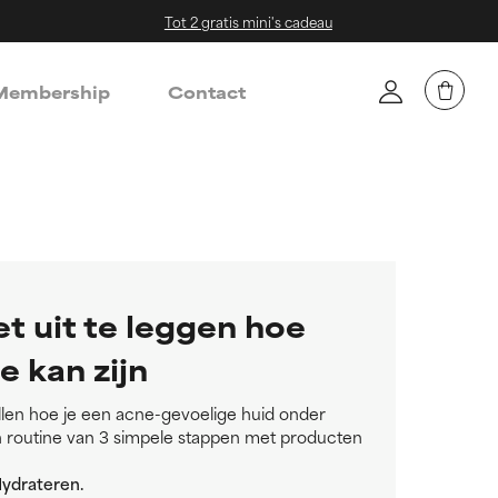
Tot 2 gratis mini's cadeau
embership
Contact
t uit te leggen hoe
e kan zijn
len hoe je een acne-gevoelige huid onder
en routine van 3 simpele stappen met producten
 Hydrateren.