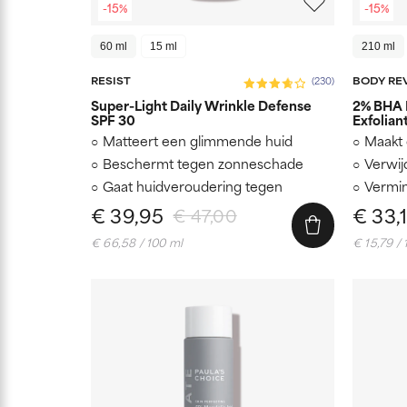
-15%
-15%
60 ml
15 ml
210 ml
RESIST
BODY RE
(230)
Super-Light Daily Wrinkle Defense
2% BHA 
SPF 30
Exfolian
Matteert een glimmende huid
Maakt 
Beschermt tegen zonneschade
Verwij
Gaat huidveroudering tegen
Vermin
€ 39,95
€ 33,
€ 47,00
€ 66,58 / 100 ml
€ 15,79 /