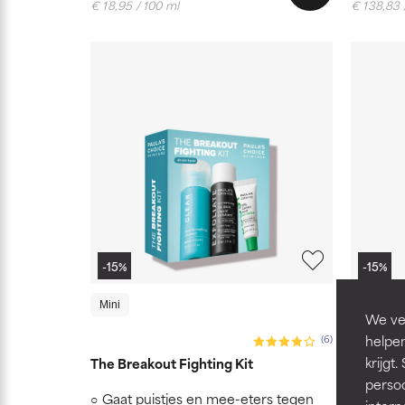
€ 18,95 / 100 ml
€ 138,83 
-15%
-15%
Mini
Mini
We ver
helpen
(6)
krijg
The Breakout Fighting Kit
The Exfo
persoo
Gaat puistjes en mee-eters tegen
Gaat p