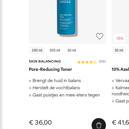
-15%
190 ml
355 ml
30 ml
30 ml
SKIN BALANCING
(256)
Pore-Reducing Toner
10% Azel
Brengt de huid in balans
Vervaa
Herstelt de vochtbalans
Kalmee
roodhei
Gaat puistjes en mee-eters tegen
Gaat p
€ 36,00
€ 41,