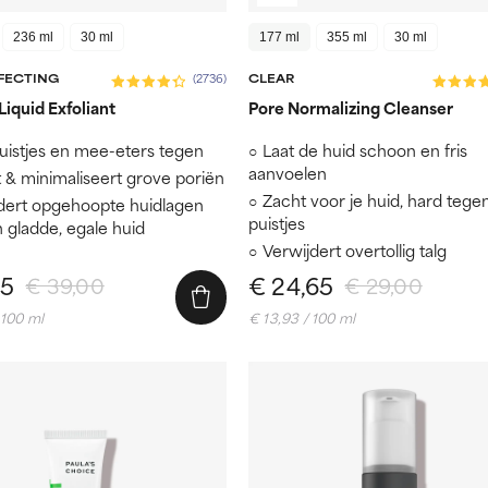
236 ml
30 ml
177 ml
355 ml
30 ml
RFECTING
CLEAR
(2736)
iquid Exfoliant
Pore Normalizing Cleanser
uistjes en mee-eters tegen
Laat de huid schoon en fris
aanvoelen
t & minimaliseert grove poriën
Zacht voor je huid, hard tege
dert opgehoopte huidlagen
puistjes
 gladde, egale huid
Verwijdert overtollig talg
15
€ 24,65
€ 39,00
€ 29,00
 100 ml
€ 13,93 / 100 ml