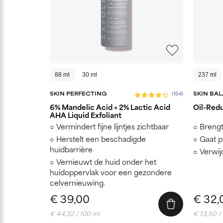
88 ml
30 ml
237 ml
SKIN PERFECTING
SKIN BA
(164)
6% Mandelic Acid + 2% Lactic Acid
Oil-Red
AHA Liquid Exfoliant
Vermindert fijne lijntjes zichtbaar
Brengt
Herstelt een beschadigde
Gaat p
huidbarrière
Verwijd
Vernieuwt de huid onder het
huidoppervlak voor een gezondere
celvernieuwing.
€ 39,00
€ 32,
€ 44,32 / 100 ml
€ 13,50 /