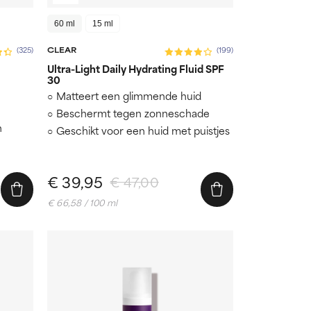
60 ml
15 ml
CLEAR
(325)
(199)
Ultra-Light Daily Hydrating Fluid SPF
30
Matteert een glimmende huid
Beschermt tegen zonneschade
n
Geschikt voor een huid met puistjes
€ 39,95
€ 47,00
€ 66,58 / 100 ml