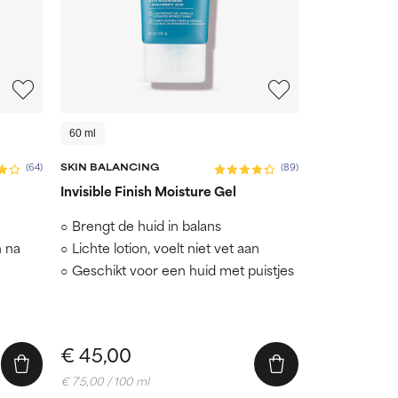
60 ml
SKIN BALANCING
(64)
(89)
Invisible Finish Moisture Gel
Brengt de huid in balans
n na
Lichte lotion, voelt niet vet aan
Geschikt voor een huid met puistjes
€ 45,00
€ 75,00 / 100 ml