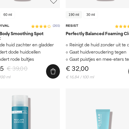
60 ml
190 ml
30 ml
VIVAL
RESIST
(265)
Body Smoothing Spot
Perfectly Balanced Foaming C
t
de huid zachter en gladder
Reinigt de huid zonder uit te
dert dode huidcellen
Gaat huidveroudering tegen
dert rode bultjes
Gaat puistjes en mee-eters t
15
€ 32,00
€ 39,00
 100 ml
€ 16,84 / 100 ml