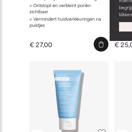
intern
Ontstopt en verkleint poriën
Vloeib
begrij
zichtbaar
opgeno
klikke
Vermindert huidverkleuringen na
Vernie
puistjes
huidopp
celverni
€ 27,00
€ 25,