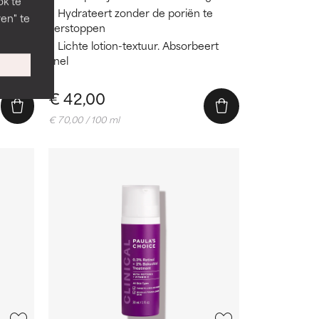
ok te
Hydrateert zonder de poriën te
en" te
vloeden
verstoppen
Lichte lotion-textuur. Absorbeert
atin
snel
€ 42,00
€ 70,00 / 100 ml