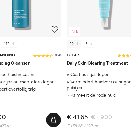
-15%
473 ml
30 ml
5 ml
LANCING
CLEAR
(114)
ucing Cleanser
Daily Skin Clearing Treatment
 de huid in balans
Gaat puistjes tegen
uistjes en mee-eters tegen
Vermindert huidverkleuringe
puistjes
ert overtollig talg
Kalmeert de rode huid
00
€ 41,65
€ 49,00
 100 ml
€ 138,83 / 100 ml