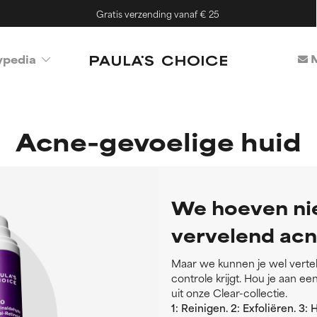
Gratis verzending vanaf € 25
M
ypedia
Acne-gevoelige huid
We hoeven nie
vervelend acn
Maar we kunnen je wel vertel
controle krijgt. Hou je aan e
uit onze Clear-collectie.
1: Reinigen. 2: Exfoliëren. 3: