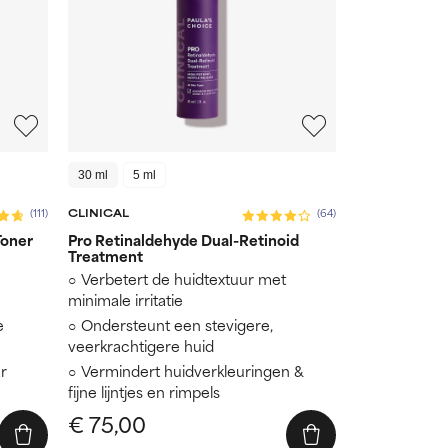
30 ml
5 ml
CLINICAL
(111)
(64)
Toner
Pro Retinaldehyde Dual-Retinoid
Treatment
Verbetert de huidtextuur met
minimale irritatie
e
Ondersteunt een stevigere,
veerkrachtigere huid
r
Vermindert huidverkleuringen &
fijne lijntjes en rimpels
€ 75,00