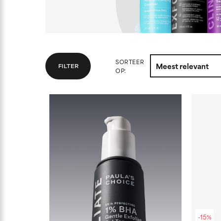
SORTEER
FILTER
OP:
-15%