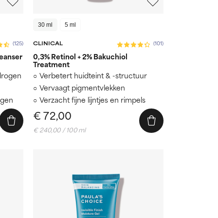
30 ml
5 ml
CLINICAL
(125)
(101)
leanser
0,3% Retinol + 2% Bakuchiol
Treatment
 drogen
Verbetert huidteint & -structuur
Vervaagt pigmentvlekken
egen
Verzacht fijne lijntjes en rimpels
€ 72,00
€ 240,00 / 100 ml