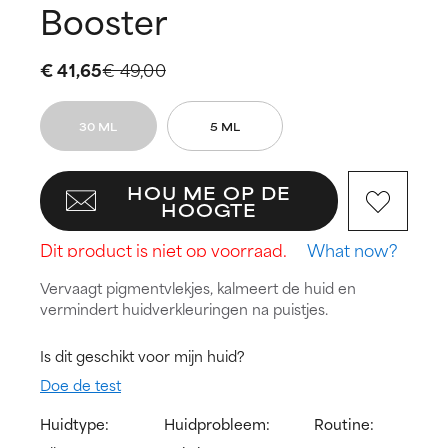
Booster
€ 41,65
€ 49,00
30 ML
5 ML
HOU ME OP DE
HOOGTE
Dit product is niet op voorraad.
What now?
Vervaagt pigmentvlekjes, kalmeert de huid en
vermindert huidverkleuringen na puistjes.
Is dit geschikt voor mijn huid?
Doe de test
Huidtype:
Huidprobleem:
Routine: