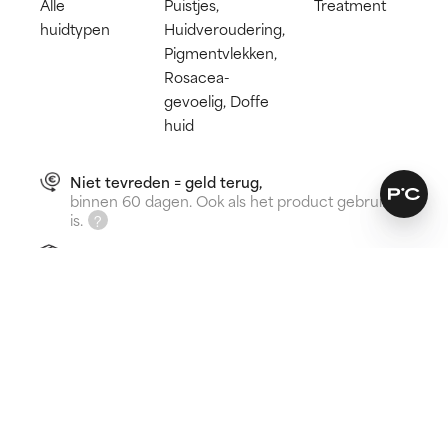
Alle
Puistjes,
Treatment
huidtypen
Huidveroudering,
Pigmentvlekken,
Rosacea-
gevoelig, Doffe
huid
Niet tevreden = geld terug,
binnen 60 dagen. Ook als het product gebruikt
is.
Gratis verzending vanaf € 25
Hoe het werkt:
Vervaagt pigmentvlekken
Kalmeert de huid en vermindert roodheid