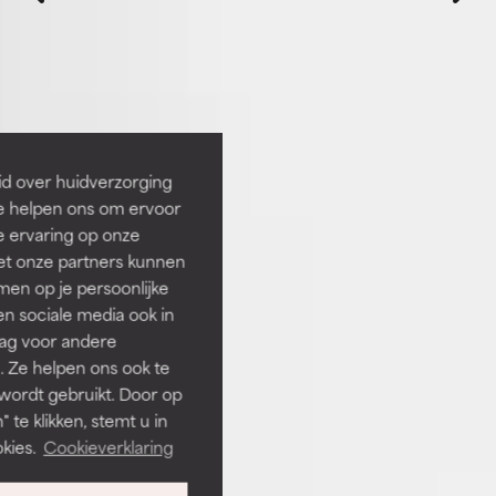
id over huidverzorging
Ze helpen ons om ervoor
e ervaring op onze
et onze partners kunnen
en op je persoonlijke
len sociale media ook in
rag voor andere
. Ze helpen ons ook te
 wordt gebruikt. Door op
 te klikken, stemt u in
kies.
Cookieverklaring