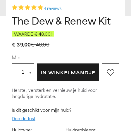
4 reviews
The Dew & Renew Kit
WAARDE € 48,00!
€ 39,00
€ 48,00
Mini
+
IN WINKELMANDJE
Herstel, versterk en vernieuw je huid voor
langdurige hydratatie.
Is dit geschikt voor mijn huid?
Doe de test
Huidtype:
Huidprobleem: