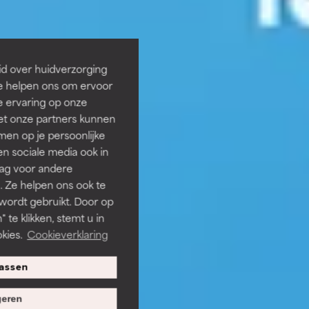
id over huidverzorging
Ze helpen ons om ervoor
e ervaring op onze
et onze partners kunnen
en op je persoonlijke
len sociale media ook in
rag voor andere
. Ze helpen ons ook te
 wordt gebruikt. Door op
 te klikken, stemt u in
kies.
Cookieverklaring
assen
eren