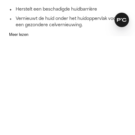
Herstelt een beschadigde huidbarrière
Vernieuwt de huid onder het huidoppervlak voor
een gezondere celvernieuwing.
Meer lezen
SKINCARE THAT KEEPS ITS PROMISES
Ontdek of deze formule voor
jou werkt.
Omdat huidverzorging het best werkt als het bij jouw
huidtype past.
DOE DE TEST