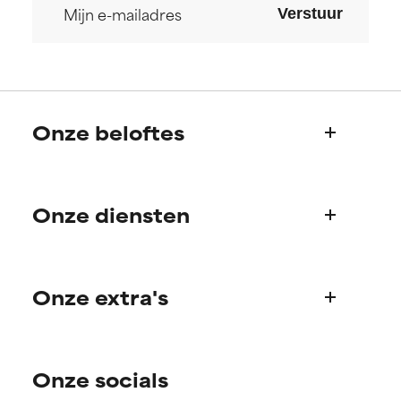
Verstuur
Onze beloftes
Wie we zijn
Onze diensten
Paula's verhaal
Wetenschappelijke adviesraad
Veelgestelde vragen
Onze extra's
Vragen over producten
Bestellen & betalen
Ontdek je routine
Verzending & levering
Onze socials
Persoonlijk huidverzorgingsadvies
Retourneren