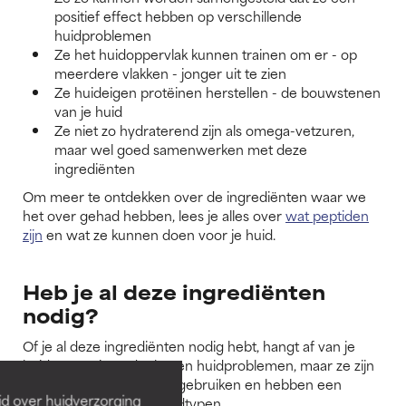
positief effect hebben op verschillende
huidproblemen
Ze het huidoppervlak kunnen trainen om er - op
meerdere vlakken - jonger uit te zien
Ze huideigen protëinen herstellen - de bouwstenen
van je huid
Ze niet zo hydraterend zijn als omega-vetzuren,
maar wel goed samenwerken met deze
ingrediënten
Om meer te ontdekken over de ingrediënten waar we
het over gehad hebben, lees je alles over
wat peptiden
zijn
en wat ze kunnen doen voor je huid.
Heb je al deze ingrediënten
nodig?
Of je al deze ingrediënten nodig hebt, hangt af van je
huidverzorgings-doelen en huidproblemen, maar ze zijn
alle drie geweldig om te gebruiken en hebben een
id over huidverzorging
positief effect op alle huidtypen.