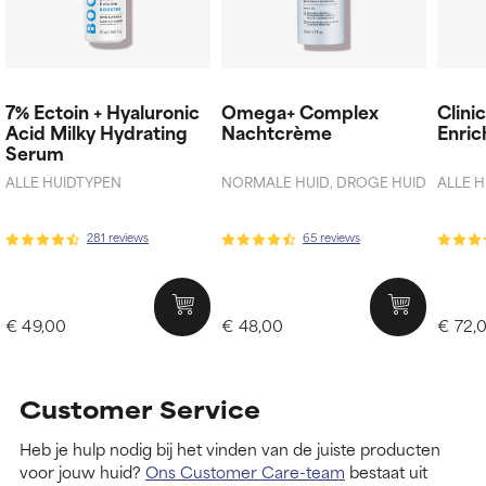
7% Ectoin + Hyaluronic
Omega+ Complex
Clini
Acid Milky Hydrating
Nachtcrème
Enri
Serum
ALLE HUIDTYPEN
NORMALE HUID, DROGE HUID
ALLE 
281 reviews
65 reviews
€ 49,00
€ 48,00
€ 72,
Customer Service
Heb je hulp nodig bij het vinden van de juiste producten
voor jouw huid?
Ons Customer Care-team
bestaat uit