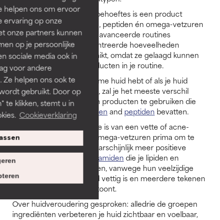
Ze helpen ons om ervoor
Voor sommige skincare-behoeftes is een product
e ervaring op onze
geschikt waar ceramiden, peptiden én omega-vetzuren
et onze partners kunnen
in zitten. Vaak zijn voor geavanceerde routines
en op je persoonlijke
producten met geconcentreerde hoeveelheden
ingrediënten meer geschikt, omdat ze gelaagd kunnen
len sociale media ook in
worden met andere producten in je routine.
rag voor andere
. Ze helpen ons ook te
Als je een droge, vochtarme huid hebt of als je huid
gevoelig is voor roodheid, zal je het meeste verschil
 wordt gebruikt. Door op
merken door een mix van producten te gebruiken die
 te klikken, stemt u in
omegavetzuren
,
ceramiden
and
peptiden
bevatten.
kies.
Cookieverklaring
Als je huid een combinatie is van een vette of acne-
gevoelige huid, dan zijn omega-vetzuren prima om te
assen
gebruiken, maar je zal waarschijnlijk meer positieve
effecten merken van
ceramiden
die je lipiden en
eren
peptiden
in balans brengen, vanwege hun veelzijdige
teren
karakter. Vooral als je huid vettig is en meerdere tekenen
van huidveroudering vertoont.
Over huidveroudering gesproken: alledrie de groepen
ingrediënten verbeteren je huid zichtbaar en voelbaar,