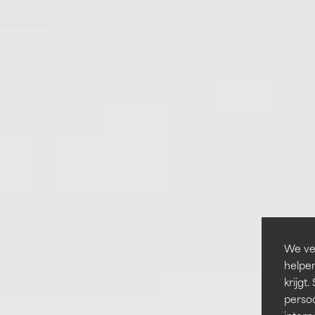
We ver
helpen
krijg
persoo