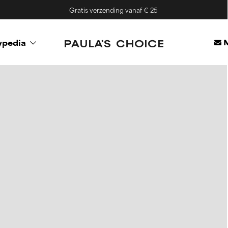
Gratis verzending vanaf € 25
M
ypedia