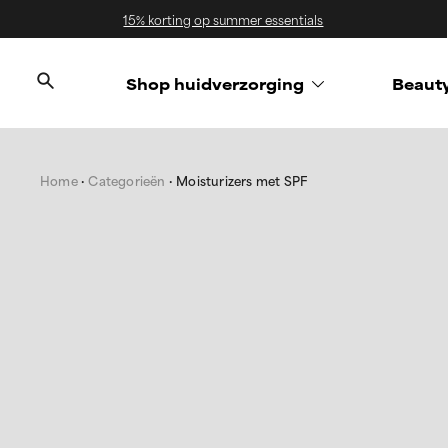
15% korting op summer essentials
Shop huidverzorging
Beaut
Home
Categorieën
Moisturizers met SPF