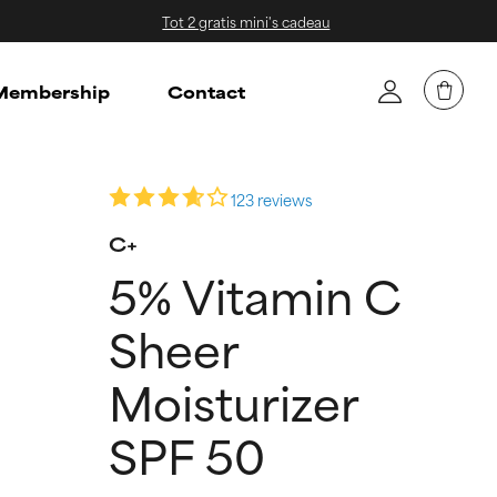
Tot 2 gratis mini's cadeau
embership
Contact
123 reviews
C+
5% Vitamin C
Sheer
Moisturizer
SPF 50