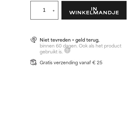
IN
+
WINKELMANDJE
Niet tevreden = geld terug,
binnen 60 dagen. Ook als het product
gebruikt is.
Gratis verzending vanaf € 25