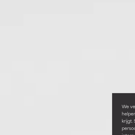
We ver
helpen
krijg
persoo