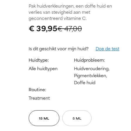
Pak huidverkleuringen, een doffe huid en
verlies van stevigheid aan met
geconcentreerd vitamine C.
€ 39,95
€ 47,00
Is dit geschikt voor mijn huid?
Doe de test
Huidtype:
Huidprobleem:
Alle huidtypen
Huidveroudering,
Pigmentvlekken,
Doffe huid
Routine:
Treatment
15 ML
5 ML