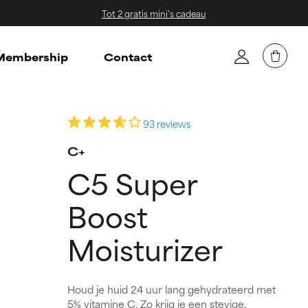
Tot 2 gratis mini's cadeau
embership
Contact
93 reviews
C+
C5 Super
Boost
Moisturizer
Houd je huid 24 uur lang gehydrateerd met
5% vitamine C. Zo krijg je een stevige,