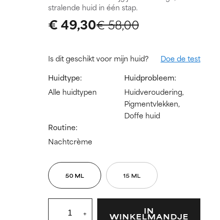
stralende huid in één stap.
€ 49,30
€ 58,00
Is dit geschikt voor mijn huid?
Doe de test
Huidtype:
Huidprobleem:
Alle huidtypen
Huidveroudering,
Pigmentvlekken,
Doffe huid
Routine:
Nachtcrème
50 ML
15 ML
IN
+
WINKELMANDJE