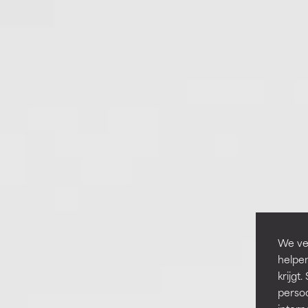
We ver
helpen
krijg
persoo