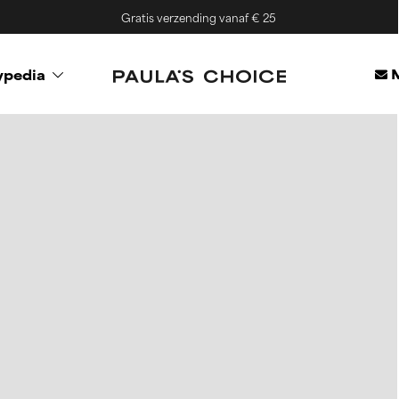
Gratis verzending vanaf € 25
M
ypedia