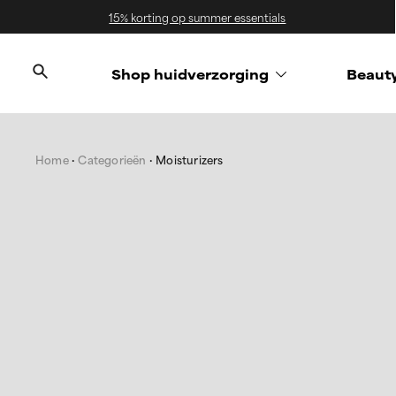
15% korting op summer essentials
Shop huidverzorging
Beaut
Home
Categorieën
Moisturizers