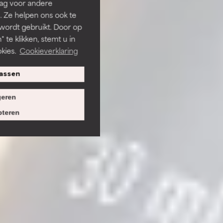
rag voor andere
. Ze helpen ons ook te
 wordt gebruikt. Door op
 te klikken, stemt u in
kies.
Cookieverklaring
assen
eren
teren