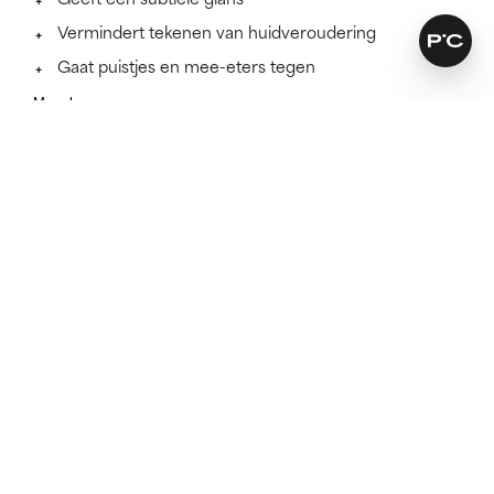
Vermindert tekenen van huidveroudering
Gaat puistjes en mee-eters tegen
Meer lezen
SKINCARE THAT KEEPS ITS PROMISES
Ontdek of deze formule voor
jou werkt.
Omdat huidverzorging het best werkt als het bij jouw
huidtype past.
DOE DE TEST