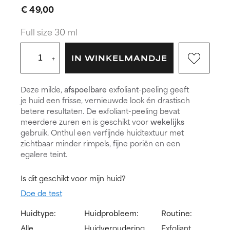
€ 49,00
Full size 30 ml
+
IN WINKELMANDJE
Deze milde,
afspoelbare
exfoliant-peeling geeft
je huid een frisse, vernieuwde look én drastisch
betere resultaten. De exfoliant-peeling bevat
meerdere zuren en is geschikt voor
wekelijks
gebruik. Onthul een verfijnde huidtextuur met
zichtbaar minder rimpels, fijne poriën en een
egalere teint.
Is dit geschikt voor mijn huid?
Doe de test
Huidtype:
Huidprobleem:
Routine:
Alle
Huidveroudering,
Exfoliant