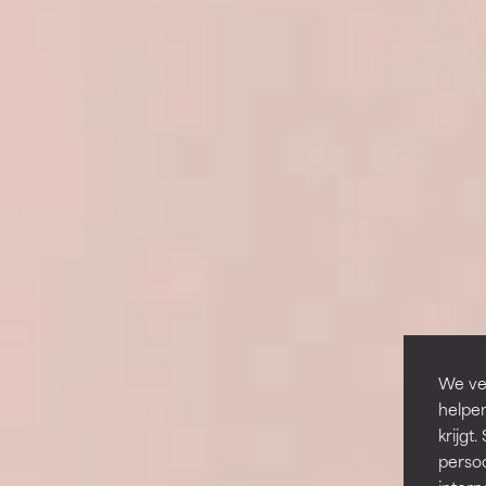
We ver
helpen
krijg
persoo