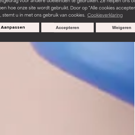
etgedrag voor andere doeleinden te gebruiken. Ze helpen ons o
pen hoe onze site wordt gebruikt. Door op "Alle cookies accepter
n, stemt u in met ons gebruik van cookies.
Cookieverklaring
Aanpassen
Accepteren
Weigeren