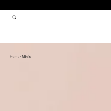
Home
Mini's