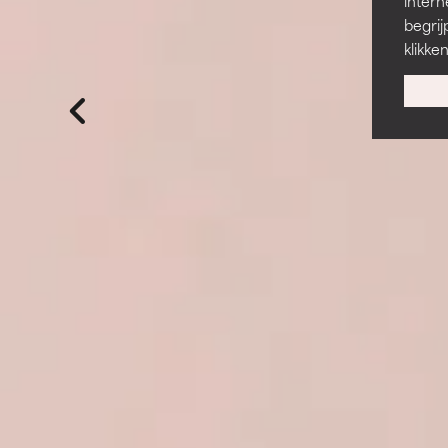
intern
begrij
klikke