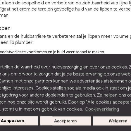
t alleen de soepelheid en verbeteren de zichtbaarheid van fijne l
gaat het erom de tere en gevoelige huid van de lippen te verbete
tman.
ippen
lans en de huidbarrière te verbeteren zal je lippen meer volume
 een lip plumper:
 vochtverlies te voorkomen en je huid weer soepel te maken.
an cacao- en sheaboter) bevat huidherstellende antioxidanten die huidve
 vochtbarrière van de huid.
tellen de waarheid over huidverzorging en over onze cookies. 
 ons om ervoor te zorgen dat je de beste ervaring op onze web
t. Samen met onze partners kunnen we advertenties afstemmen o
ssen voor vollere lippen:
nlijke interesses. Cookies stellen sociale media ook in staat om j
etgedrag voor andere doeleinden te gebruiken. Ze helpen ons o
rlijke liplijn met een liner die dicht bij je natuurlijke lipkleur ligt.
pen hoe onze site wordt gebruikt. Door op "Alle cookies accepter
d op het volume van je lippen: zeer donkere tinten doen de lippen kleiner lijk
n, stemt u in met ons gebruik van cookies.
Cookieverklaring
an je onderlip; de lichtreflectie van de gloss laten je lippen groter lijken.
Aanpassen
Accepteren
Weigeren
de ingrediënten om de lippen glad te maken en lijntjes te vervagen, zodat 