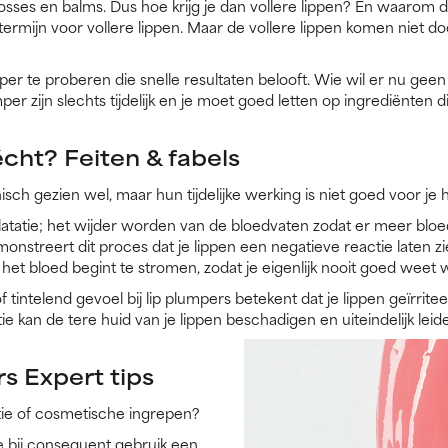
losses en balms. Dus hoe krijg je dan vollere lippen? En waarom 
termijn voor vollere lippen. Maar de vollere lippen komen niet do
mper te proberen die snelle resultaten belooft. Wie wil er nu gee
er zijn slechts tijdelijk en je moet goed letten op ingrediënten 
cht? Feiten & fabels
h gezien wel, maar hun tijdelijke werking is niet goed voor je h
latatie; het wijder worden van de bloedvaten zodat er meer bl
monstreert dit proces dat je lippen een negatieve reactie laten 
het bloed begint te stromen, zodat je eigenlijk nooit goed weet wat
intelend gevoel bij lip plumpers betekent dat je lippen geïrriteerd z
tie kan de tere huid van je lippen beschadigen en uiteindelijk leid
rs Expert tips
tatie of cosmetische ingrepen?
die bij consequent gebruik een