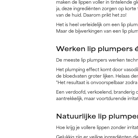
maken de lippen voller in tintelende g
ja, deze ingrediënten zorgen op korte 
van de huid. Daarom prikt het zo!
Het is heel verleidelijk om een lip plu
Maar de bijwerkingen van een lip plump
Werken lip plumpers é
De meeste lip plumpers werken technisc
Het plumping effect komt door vasodi
de bloedvaten groter lijken. Helaas de
"Het resultaat is onvoorspelbaar zodra 
Een verdoofd, verkoelend, branderig of t
aantrekkelijk, maar voortdurende irrita
Natuurlijke lip plumpe
Hoe krijg je vollere lippen zonder irri
Gelukkig zijn er veilige ingrediënten 