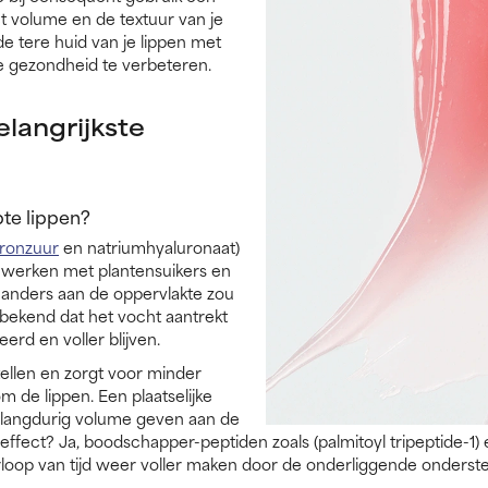
t volume en de textuur van je
de tere huid van je lippen met
 gezondheid te verbeteren.
langrijkste
te lippen?
uronzuur
en natriumhyaluronaat)
 werken met plantensuikers en
 anders aan de oppervlakte zou
bekend dat het vocht aantrekt
erd en voller blijven.
ellen en zorgt voor minder
om de lippen. Een plaatselijke
n langdurig volume geven aan de
fect? Ja, boodschapper-peptiden zoals (palmitoyl tripeptide-1) e
rloop van tijd weer voller maken door de onderliggende onderste