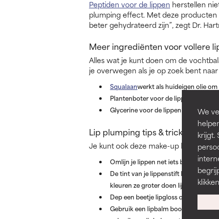
Peptiden voor de lippen
herstellen nie
plumping effect. Met deze producten “
beter gehydrateerd zijn”, zegt Dr. Har
Meer ingrediënten voor vollere l
Alles wat je kunt doen om de vochtba
je overwegen als je op zoek bent naar
Squalaan
werkt als huideigen olie om
Plantenboter voor de lippen (denk a
Glycerine voor de lippen versterkt de
We ver
helpen
Lip plumping tips & tricks
krijg
Je kunt ook deze make-up hacks toepa
persoo
intern
Omlijn je lippen net iets buiten de natuu
begrij
De tint van je lippenstift heeft invloe
klikke
kleuren ze groter doen lijken.
Dep een beetje lipgloss op het midden v
Gebruik een lipbalm boordevol voeden