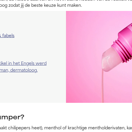
og zodat jij de beste keuze kunt maken.
 fabels
tikel in het Engels werd
tman, dermatoloog.
plumper?
aakt chilipepers heet), menthol of krachtige mentholderivaten, k