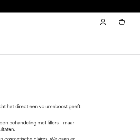
dat het direct een volumeboost geeft
een behandeling met fillers - maar
ltaten.
 van cosmetische claims. We gaan er