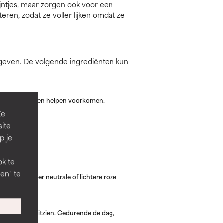
ijntjes, maar zorgen ook voor een
ren, zodat ze voller lijken omdat ze
 geven. De volgende ingrediënten kun
roudering kunnen helpen voorkomen.
Ze
site
p je
e
ok te
en" te
en, terwijl meer neutrale of lichtere roze
ze er voller uitzien. Gedurende de dag,