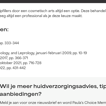
ippen tegen zonneschade te beschermen.
 lipfillers door een cosmetisch arts altijd een optie. Deze behand
eg altijd een professional als je deze keuze maakt.
en:
pp. 333–344
logy, and Leprology, januari-februari 2009, pp. 10-19
 2017, pp. 366-371
oktober 2021, pp. 716-728
022, pp. 431-442
Wil je meer huidverzorgingsadvies, ti
aanbiedingen?
Meld je aan voor onze nieuwsbrief en word Paula's Choice Mem