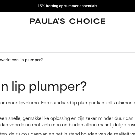
15% korting op summer essentials
werkt een lip plumper?
n lip plumper?
or meer lipvolume. Een standaard lip plumper kan zelfs claimen 
en snelle, gemakkelijke oplossing en zijn zeker minder duur dan 
dan voordelen met zich mee en bieden alleen maar tijdelijke resu
nten, de risico's daarvan en het in stand houden van de realiteit