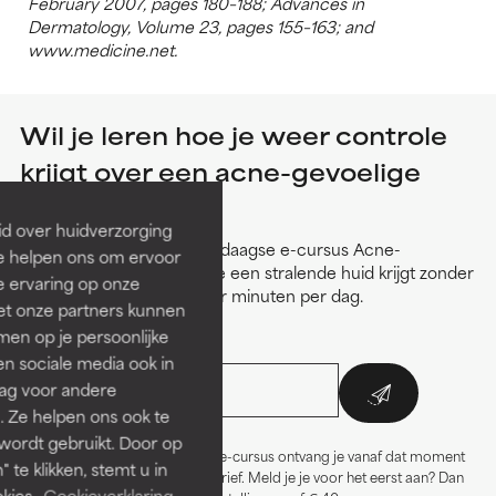
February 2007, pages 180–188; Advances in
Dermatology, Volume 23, pages 155–163; and
www.medicine.net.
Wil je leren hoe je weer controle
krijgt over een acne-gevoelige
huid?
id over huidverzorging
Meld je aan voor onze zesdaagse e-cursus Acne-
Ze helpen ons om ervoor
Oplossingen en leer hoe je een stralende huid krijgt zonder
e ervaring op onze
puistjes in slechts een paar minuten per dag.
et onze partners kunnen
E-mailadres*:
en op je persoonlijke
len sociale media ook in
rag voor andere
. Ze helpen ons ook te
 wordt gebruikt. Door op
*Als je je aanmeldt voor de Acne-cursus ontvang je vanaf dat moment
 te klikken, stemt u in
ook de Paula's Choice-nieuwsbrief. Meld je je voor het eerst aan? Dan
kies.
Cookieverklaring