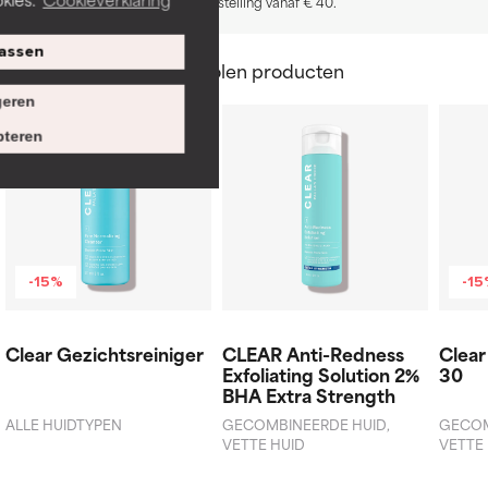
ontvang je € 10 korting op je bestelling vanaf € 40.
assen
Aanbevolen producten
eren
teren
-15%
-1
Clear Gezichtsreiniger
CLEAR Anti-Redness
Clea
Exfoliating Solution 2%
30
BHA Extra Strength
ALLE HUIDTYPEN
GECOMBINEERDE HUID,
GECOM
VETTE HUID
VETTE