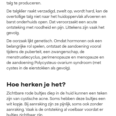
talg te produceren.
De talgklier raakt verzadigd, zwelt op, wordt hard, kan de
overtollige talg niet naar het huidoppervlak afvoeren en
barst onderhuids open. Dat veroorzaakt een acute
ontsteking met roodheid en pijn. Littekens zijn vaak het
gevolg.
De oorzaak lijkt genetisch. Omdat hormonen ook een
belangrijke rol spelen, ontstaat de aandoening vooral
tijdens de puberteit, een zwangerschap, de
menstruatiecyclus, perimenopauze en menopauze en
de aandoening Polycysteus-ovarium syndroom (met
cystes in de eierstokken als gevolg).
Hoe herken je het?
Zichtbare rode bultjes diep in de huid kunnen een teken
zijn van cystische acne. Soms hebben deze bultjes een
wit kopje. Bij aanraking zijn ze pijnlijk, soms ook zonder
aanraking. Vaak is de ontsteking al voelbaar voordat er
bultjes zichtbaar zijn.