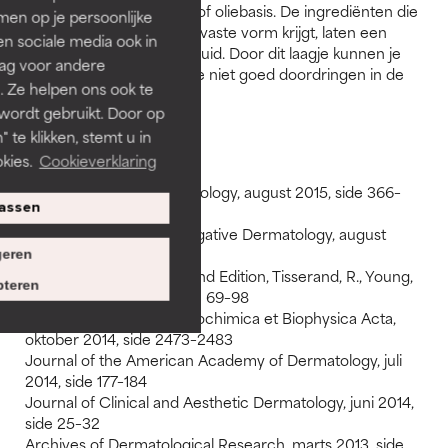
reiniger op crème- of oliebasis. De ingrediënten die
en op je persoonlijke
zorgen dat zeep z'n vaste vorm krijgt, laten een
len sociale media ook in
laagje achter op je huid. Door dit laagje kunnen je
rag voor andere
dag- en nachtcrème niet goed doordringen in de
. Ze helpen ons ook te
huid.
 wordt gebruikt. Door op
 te klikken, stemt u in
Bronnen:
kies.
Cookieverklaring
Skin Research and Technology, august 2015, side 366–
assen
372
Clinical Cosmetic Investigative Dermatology, august
2015, side 413–421
eren
Essential Oil Safety, Second Edition, Tisserand, R., Young,
teren
R., Elsevier Ltd., 2014, side 69–98
Journal of Clinical and Biochimica et Biophysica Acta,
oktober 2014, side 2473–2483
Journal of the American Academy of Dermatology, juli
2014, side 177–184
Journal of Clinical and Aesthetic Dermatology, juni 2014,
side 25–32
Archives of Dermatological Research, marts 2013, side