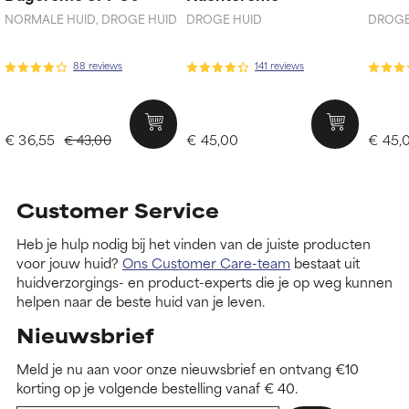
NORMALE HUID, DROGE HUID
DROGE HUID
DROGE
88 reviews
141 reviews
€ 36,55
€ 45,00
€ 45,
€ 43,00
Customer Service
Heb je hulp nodig bij het vinden van de juiste producten
voor jouw huid?
Ons Customer Care-team
bestaat uit
huidverzorgings- en product-experts die je op weg kunnen
helpen naar de beste huid van je leven.
Nieuwsbrief
Meld je nu aan voor onze nieuwsbrief en ontvang €10
korting op je volgende bestelling vanaf € 40.