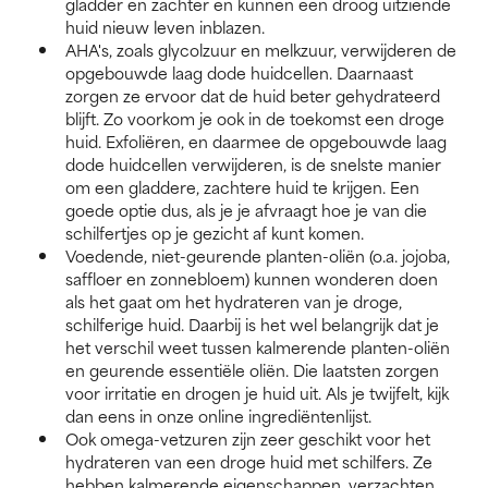
gladder en zachter en kunnen een droog uitziende
huid nieuw leven inblazen.
AHA's, zoals glycolzuur en melkzuur, verwijderen de
opgebouwde laag dode huidcellen. Daarnaast
zorgen ze ervoor dat de huid beter gehydrateerd
blijft. Zo voorkom je ook in de toekomst een droge
huid. Exfoliëren, en daarmee de opgebouwde laag
dode huidcellen verwijderen, is de snelste manier
om een gladdere, zachtere huid te krijgen. Een
goede optie dus, als je je afvraagt hoe je van die
schilfertjes op je gezicht af kunt komen.
Voedende, niet-geurende planten-oliën (o.a. jojoba,
saffloer en zonnebloem) kunnen wonderen doen
als het gaat om het hydrateren van je droge,
schilferige huid. Daarbij is het wel belangrijk dat je
het verschil weet tussen kalmerende planten-oliën
en geurende essentiële oliën. Die laatsten zorgen
voor irritatie en drogen je huid uit. Als je twijfelt, kijk
dan eens in onze online ingrediëntenlijst.
Ook omega-vetzuren zijn zeer geschikt voor het
hydrateren van een droge huid met schilfers. Ze
hebben kalmerende eigenschappen, verzachten