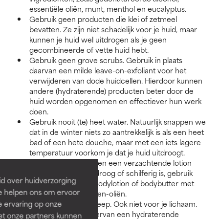
essentiële oliën, munt, menthol en eucalyptus.
Gebruik geen producten die klei of zetmeel
bevatten. Ze zijn niet schadelijk voor je huid, maar
kunnen je huid wel uitdrogen als je geen
gecombineerde of vette huid hebt.
Gebruik geen grove scrubs. Gebruik in plaats
daarvan een milde leave-on-exfoliant voor het
verwijderen van dode huidcellen. Hierdoor kunnen
andere (hydraterende) producten beter door de
huid worden opgenomen en effectiever hun werk
doen.
Gebruik nooit (te) heet water. Natuurlijk snappen we
dat in de winter niets zo aantrekkelijk is als een heet
bad of een hete douche, maar met een iets lagere
temperatuur voorkom je dat je huid uitdroogt.
Breng na het douchen een verzachtende lotion
aan. Als je huid erg droog of schilferig is, gebruik
id over huidverzorging
dan een dikke laag bodylotion of bodybutter met
Ze helpen ons om ervoor
niet-geurende planten-oliën.
e ervaring op onze
Gebruik geen stuk zeep. Ook niet voor je lichaam.
Gebruik in plaats daarvan een hydraterende
et onze partners kunnen