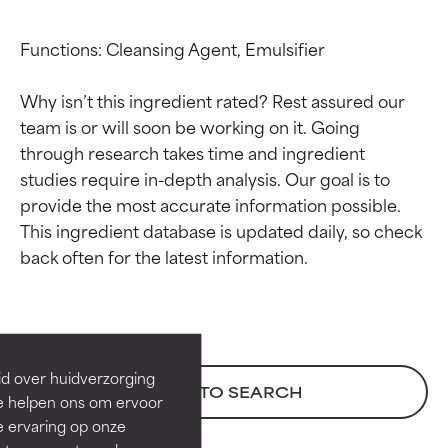
Functions: Cleansing Agent, Emulsifier

Why isn’t this ingredient rated? Rest assured our 
team is or will soon be working on it. Going 
through research takes time and ingredient 
studies require in-depth analysis. Our goal is to 
provide the most accurate information possible. 
This ingredient database is updated daily, so check 
Beoordelingen van
Beoordelingen van
ingrediënten
ingrediënten
BESTE
BESTE
Bewezen en ondersteund door
Bewezen en ondersteund door
id over huidverzorging
BACK TO SEARCH
onafhankelijk onderzoek.
onafhankelijk onderzoek.
Ze helpen ons om ervoor
Uitstekend actief ingrediënt
Uitstekend actief ingrediënt
e ervaring op onze
voor de meeste huidtypen of
voor de meeste huidtypen of